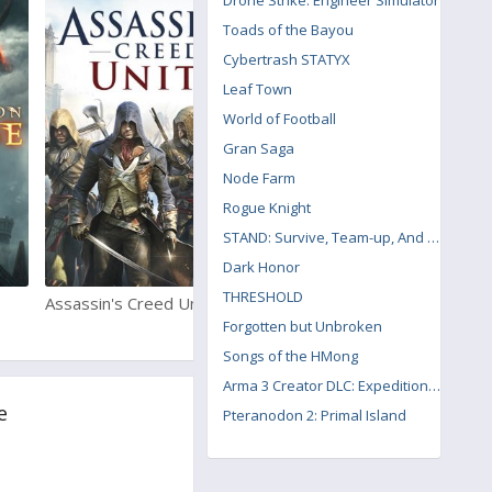
Drone Strike: Engineer Simulator
Toads of the Bayou
Cybertrash STATYX
Leaf Town
World of Football
Gran Saga
Node Farm
Rogue Knight
STAND: Survive, Team-up, And Never Die
Dark Honor
THRESHOLD
Assassin's Creed Unity
Assassin's Creed Odyssey
Forgotten but Unbroken
Songs of the HMong
Arma 3 Creator DLC: Expeditionary Forces
e
Pteranodon 2: Primal Island