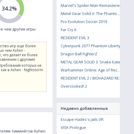
Marvel's Spider-Man Remastered
34.2%
Metal Gear Solid V: The Phantom Pain
Pro Evolution Soccer 2019
е чем другие игры
Far Cry 6
RESIDENT EVIL 3
Cyberpunk 2077 Phantom Liberty
ество игр еще более
ых чем Ashen -
Dragon Ball FighterZ
e, что делает ее более
сравнении с другими
METAL GEAR SOLID 3: Snake Eater
 требования которых не
 как в Ashen - Nightstorm
Warhammer Online: Age of Reckoning
RESIDENT EVIL 2 / BIOHAZARD RE:2
Overcooked! 2
Недавно добавленные
Escape Hades's jails VR
VISK Prologue
кателям тиммейтов Ashen