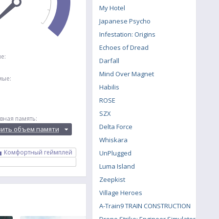
My Hotel
Japanese Psycho
Infestation: Origins
Echoes of Dread
е:
Darfall
Mind Over Magnet
мые:
Habilis
ROSE
SZX
вная память:
Delta Force
вить объем памяти
Whiskara
Комфортный геймплей
UnPlugged
Luma Island
Zeepkist
Village Heroes
A-Train9 TRAIN CONSTRUCTION