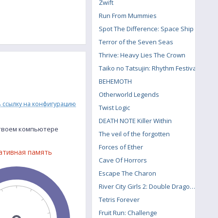
Zwift
Run From Mummies
Spot The Difference: Space Ship
Terror of the Seven Seas
Thrive: Heavy Lies The Crown
Taiko no Tatsujin: Rhythm Festival
BEHEMOTH
Otherworld Legends
ь ссылку на конфигурацию
Twist Logic
DEATH NOTE Killer Within
а твоем компьютере
The veil of the forgotten
Forces of Ether
ативная память
Cave Of Horrors
Escape The Charon
River City Girls 2: Double Dragon DLC
Tetris Forever
Fruit Run: Challenge