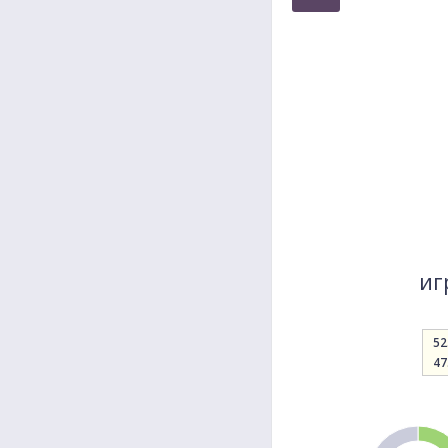
иг
52
47