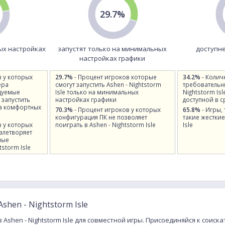
29.7%
ых настройках
запустят только на минимальных
доступне
настройках графики
в у которых
29.7%
- Процент игроков которые
34.2%
- Колич
ера
смогут запустить Ashen - Nightstorm
требовательн
дуемые
Isle только на минимальных
Nightstorm Isl
 запустить
настройках графики
доступной в 
 на комфортных
70.3%
- Процент игроков у которых
65.8%
- Игры,
конфигурация ПК не позволяет
такие жесткие
в у которых
поиграть в Ashen - Nightstorm Isle
Isle
влетворяет
ные
tstorm Isle
shen - Nightstorm Isle
 Ashen - Nightstorm Isle для совместной игры. Присоединяйся к соис