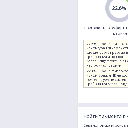
22.6%
поиграют на комфортн
графики
22.6%
- Процент игроко
конфигурация компьют
удовлетворяет рекомен
требования и позволяет
Ashen - Nightstorm Isle
настройках графики
77.4%
- Процент игроко
конфигурация ПК не удо
рекомендуемые систем
требования Ashen - Nigh
Найти тиммейта в A
Сервис поиска игроков в