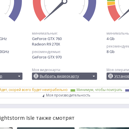
минимальные:
минимальны
0GHz
GeForce GTX 760
4 Gb
Radeon R9 270X
рекомендуе
.50GHz
8 Gb
рекомендуемые:
GeForce GTX 970
Моя видеокарта:
Моя операти
ор
Выбрать видеокарту
Устано
йдет, скорей всего будет неиграбельно
Минимум, чтобы поиграть
Моя производительность
ightstorm Isle также смотрят