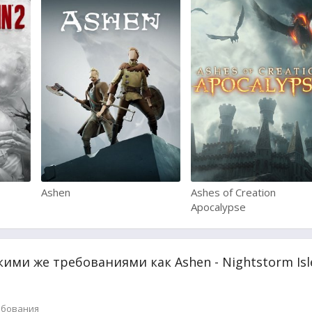
Ashen
Ashes of Creation
Apocalypse
кими же требованиями как Ashen - Nightstorm Isl
ебования