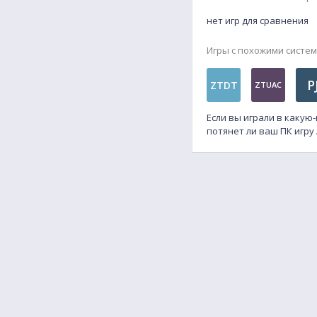
нет игр для сравнения
Игры с похожими систе
P
ZTDT
ZTUAC
Если вы играли в какую
потянет ли ваш ПК игру