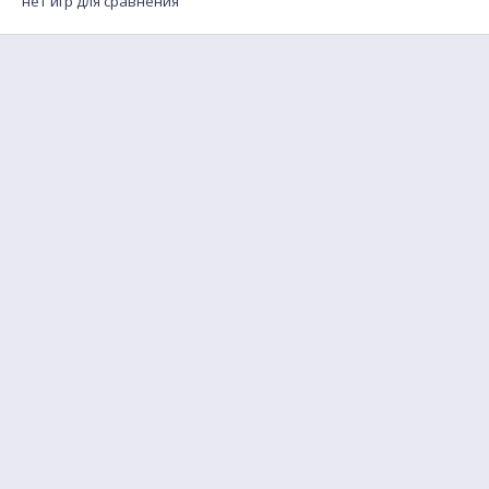
нет игр для сравнения
FAQ
Найти друга для игры
Обратная связь
Правила пользования
Политика конфиденциальности