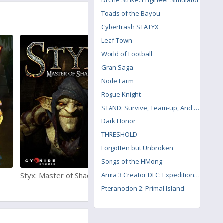
Drone Strike: Engineer Simulator
Toads of the Bayou
Cybertrash STATYX
Leaf Town
World of Football
Gran Saga
Node Farm
Rogue Knight
STAND: Survive, Team-up, And Never Die
Dark Honor
THRESHOLD
Forgotten but Unbroken
Songs of the HMong
Styx: Master of Shadows
MarZ Rising
Arma 3 Creator DLC: Expeditionary Forces
Pteranodon 2: Primal Island