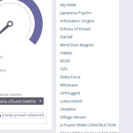
My Hotel
Japanese Psycho
Infestation: Origins
Echoes of Dread
Darfall
Mind Over Magnet
Habilis
е:
ROSE
SZX
мые:
Delta Force
Whiskara
UnPlugged
вная память:
вить объем памяти
Luma Island
Zeepkist
Комфортный геймплей
Village Heroes
A-Train9 TRAIN CONSTRUCTION