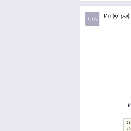
Инфографи
CitW
и
63
36