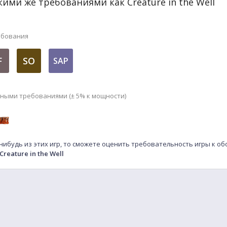
кими же требованиями как Creature in the Well
ебования
F
SO
SAP
мными требованиями (± 5% к мощности)
-нибудь из этих игр, то сможете оценить требовательность игры к о
Creature in the Well