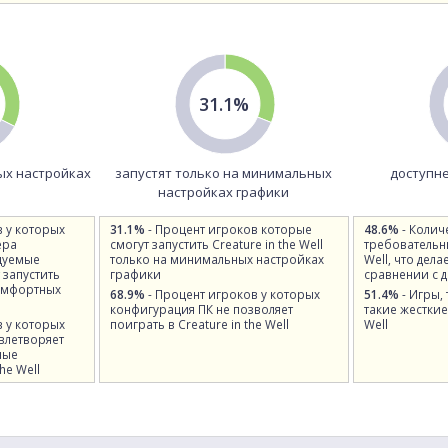
31.1%
ых настройках
запустят только на минимальных
доступне
настройках графики
в у которых
31.1%
- Процент игроков которые
48.6%
- Колич
ера
смогут запустить Creature in the Well
требовательны
дуемые
только на минимальных настройках
Well, что дела
 запустить
графики
сравнении с 
 комфортных
68.9%
- Процент игроков у которых
51.4%
- Игры,
конфигурация ПК не позволяет
такие жесткие 
в у которых
поиграть в Creature in the Well
Well
влетворяет
ные
he Well