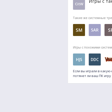
Игры с та
CitW
Такие же системные тр
SM
S
SAR
Игры с похожими систе
HJS
DDC
Если вы играли в какую
потянет ли ваш ПК игру