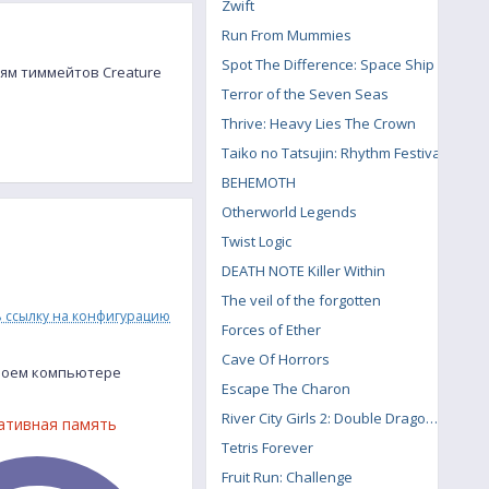
Zwift
Run From Mummies
Spot The Difference: Space Ship
елям тиммейтов Creature
Terror of the Seven Seas
Thrive: Heavy Lies The Crown
Taiko no Tatsujin: Rhythm Festival
BEHEMOTH
Otherworld Legends
Twist Logic
DEATH NOTE Killer Within
The veil of the forgotten
ь ссылку на конфигурацию
Forces of Ether
Cave Of Horrors
твоем компьютере
Escape The Charon
River City Girls 2: Double Dragon DLC
ативная память
Tetris Forever
Fruit Run: Challenge