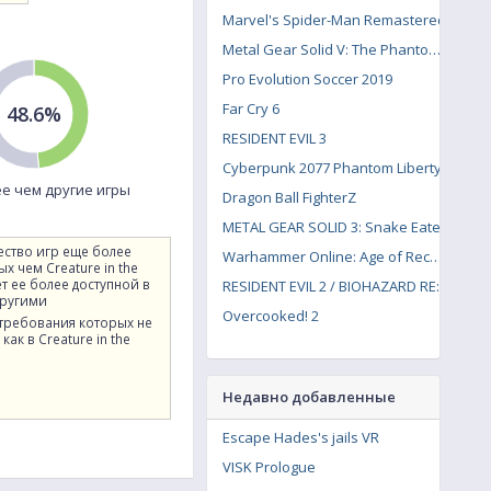
Marvel's Spider-Man Remastered
Metal Gear Solid V: The Phantom Pain
Pro Evolution Soccer 2019
Far Cry 6
48.6%
RESIDENT EVIL 3
Cyberpunk 2077 Phantom Liberty
е чем другие игры
Dragon Ball FighterZ
METAL GEAR SOLID 3: Snake Eater
ество игр еще более
Warhammer Online: Age of Reckoning
х чем Creature in the
ет ее более доступной в
RESIDENT EVIL 2 / BIOHAZARD RE:2
другими
Overcooked! 2
 требования которых не
как в Creature in the
Недавно добавленные
Escape Hades's jails VR
VISK Prologue