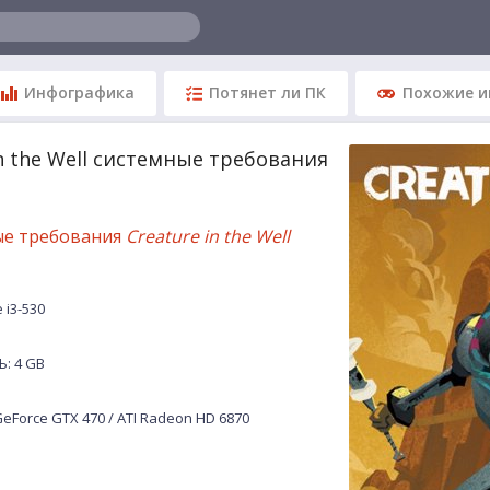
Инфографика
Потянет ли ПК
Похожие и
in the Well системные требования
ые требования
Creature in the Well
 i3-530
: 4 GB
eForce GTX 470 / ATI Radeon HD 6870