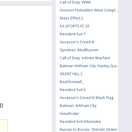
Call of Duty: WWII
Horizon Forbidden West Complete Edition
Mass Effect 2
EA SPORTS FC 25
Resident Evil 7
Assassin's Creed III
Spintires: MudRunner
Call of Duty: Infinite Warfare
Batman Arkham City: Harley Quinn's Revenge
SILENT HILL 2
Backfirewall_
Resident Evil 6
Assassin's Creed IV Black Flag
ll
Batman: Arkham City
Viewfinder
Resident Evil 4 Remake
Naruto to Boruto: Shinobi Striker