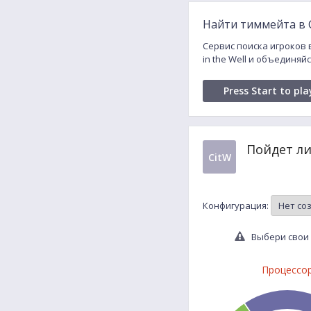
Найти тиммейта в Cr
Сервис поиска игроков в
in the Well и объединяй
Press Start to pla
Пойдет ли
CitW
Конфигурация:
Выбери свои 
Процессо