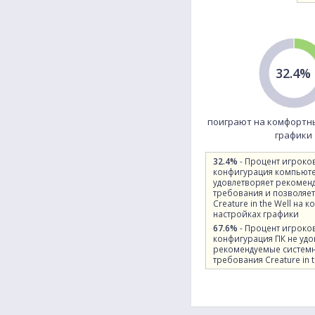
32.4%
поиграют на комфортн
графики
32.4%
- Процент игроко
конфигурация компьют
удовлетворяет рекомен
требования и позволяет
Creature in the Well на
настройках графики
67.6%
- Процент игроко
конфигурация ПК не удо
рекомендуемые систем
требования Creature in t