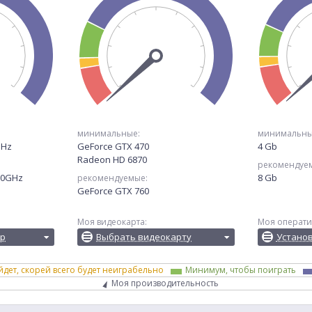
минимальные:
минимальны
GHz
GeForce GTX 470
4 Gb
Radeon HD 6870
рекомендуе
.50GHz
8 Gb
рекомендуемые:
GeForce GTX 760
Моя видеокарта:
Моя операти
ор
Выбрать видеокарту
Устано
йдет, скорей всего будет неиграбельно
Минимум, чтобы поиграть
Моя производительность