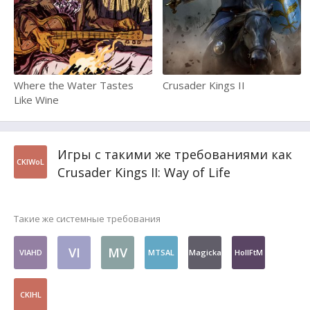
Where the Water Tastes
Crusader Kings II
Like Wine
Игры с такими же требованиями как
CKIWoL
Crusader Kings II: Way of Life
Такие же системные требования
VI
MV
VIAHD
MTSAL
Magicka
HoIIFtM
CKIHL