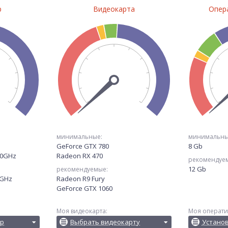
р
Видеокарта
Опер
минимальные:
минимальны
GeForce GTX 780
8 Gb
.40GHz
Radeon RX 470
рекомендуе
12 Gb
рекомендуемые:
0GHz
Radeon R9 Fury
GeForce GTX 1060
Моя видеокарта:
Моя операти
ор
Выбрать видеокарту
Устано