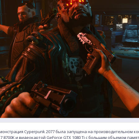
емонстрация Cyperpunk 2077 была запущена на производительном к
 i7 8700K и видеокартой GeForce GTX 1080 Ti с большим объемом памя