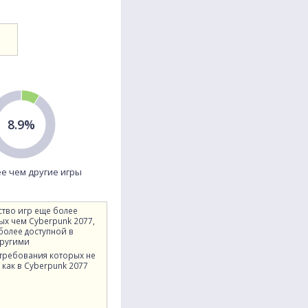
Village Heroes
A-Train9 TRAIN CONSTRUCTION
Drone Strike: Engineer Simulator
Toads of the Bayou
Cybertrash STATYX
Leaf Town
World of Football
8.9%
Gran Saga
Node Farm
Rogue Knight
е чем другие игры
STAND: Survive, Team-up, And Never Die
Dark Honor
ство игр еще более
ых чем Cyberpunk 2077,
THRESHOLD
 более доступной в
другими
Forgotten but Unbroken
 требования которых не
Songs of the HMong
 как в Cyberpunk 2077
Arma 3 Creator DLC: Expeditionary Forces
Pteranodon 2: Primal Island