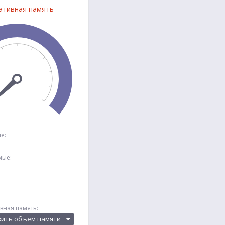
ативная память
е:
мые:
вная память:
вить объем памяти