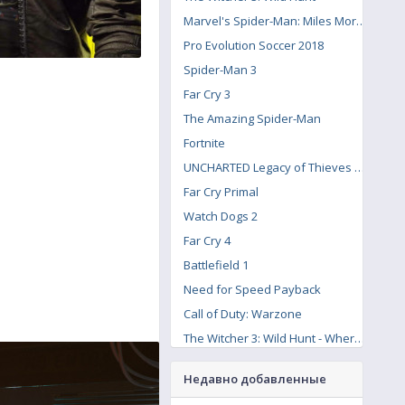
Marvel's Spider-Man: Miles Morales
Pro Evolution Soccer 2018
Spider-Man 3
Far Cry 3
The Amazing Spider-Man
Fortnite
UNCHARTED Legacy of Thieves Collection
Far Cry Primal
Watch Dogs 2
Far Cry 4
Battlefield 1
Need for Speed Payback
Call of Duty: Warzone
The Witcher 3: Wild Hunt - Where the Cat and Wolf Play
Counter-Strike: Global Offensive
Недавно добавленные
Minecraft