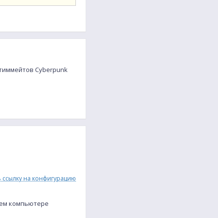
м тиммейтов Cyberpunk
ь ссылку на конфигурацию
оем компьютере