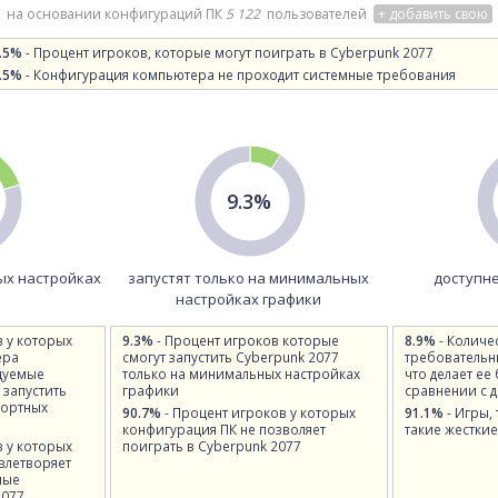
на основании конфигураций ПК
5 122
пользователей
+ добавить свою
.5%
- Процент игроков, которые могут поиграть в Cyberpunk 2077
.5%
- Конфигурация компьютера не проходит системные требования
9.3%
ых настройках
запустят только на минимальных
доступне
настройках графики
в у которых
9.3%
- Процент игроков которые
8.9%
- Количе
ера
смогут запустить Cyberpunk 2077
требовательн
дуемые
только на минимальных настройках
что делает ее
 запустить
графики
сравнении с 
фортных
90.7%
- Процент игроков у которых
91.1%
- Игры,
конфигурация ПК не позволяет
такие жесткие
в у которых
поиграть в Cyberpunk 2077
влетворяет
ные
2077