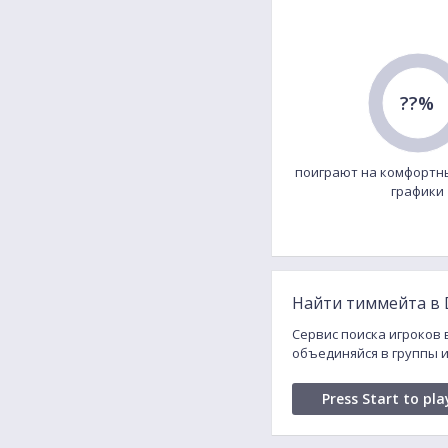
??%
поиграют на комфортн
графики
Найти тиммейта в D
Сервис поиска игроков в
объединяйся в группы 
Press Start to pla