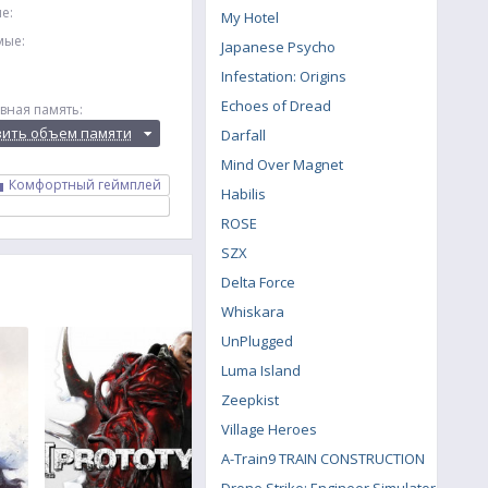
е:
My Hotel
мые:
Japanese Psycho
Infestation: Origins
Echoes of Dread
вная память:
вить объем памяти
Darfall
Mind Over Magnet
Комфортный геймплей
Habilis
ROSE
SZX
Delta Force
Whiskara
UnPlugged
Luma Island
Zeepkist
Village Heroes
A-Train9 TRAIN CONSTRUCTION