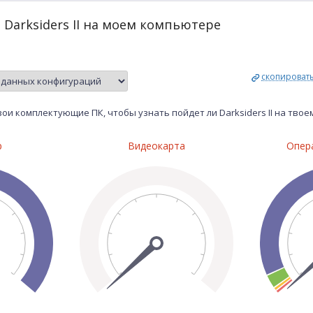
 Darksiders II на моем компьютере
скопироват
ои комплектующие ПК, чтобы узнать пойдет ли Darksiders II на тво
р
Видеокарта
Опер