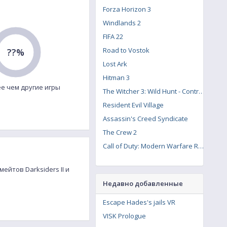
Forza Horizon 3
Windlands 2
FIFA 22
Road to Vostok
??%
Lost Ark
Hitman 3
е чем другие игры
The Witcher 3: Wild Hunt - Contract: Missing Miners
Resident Evil Village
Assassin's Creed Syndicate
The Crew 2
Call of Duty: Modern Warfare Remastered
ейтов Darksiders II и
Недавно добавленные
Escape Hades's jails VR
VISK Prologue