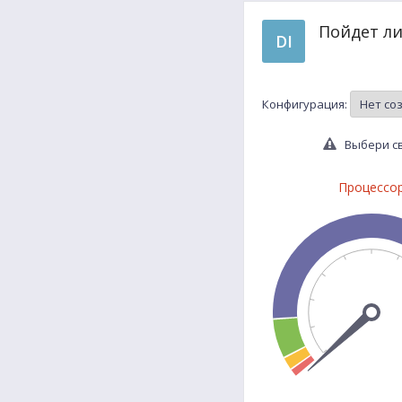
Пойдет ли
DI
Конфигурация:
Выбери св
Процессо