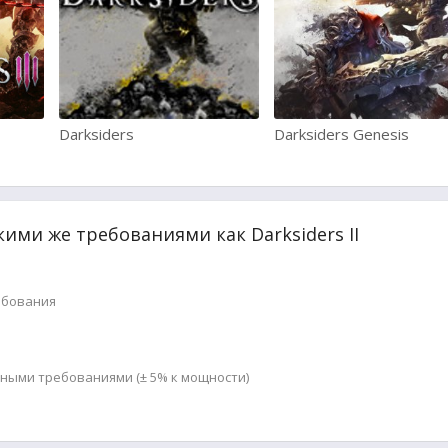
Darksiders
Darksiders Genesis
кими же требованиями как Darksiders II
ебования
мными требованиями (± 5% к мощности)