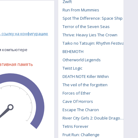
Zwift
Run From Mummies
Spot The Difference: Space Ship
Terror of the Seven Seas
ь ссылку на конфигурацию
Thrive: Heavy Lies The Crown
Taiko no Tatsujin: Rhythm Festival
ем компьютере
BEHEMOTH
Otherworld Legends
ативная память
Twist Logic
DEATH NOTE Killer Within
The veil of the forgotten
Forces of Ether
Cave Of Horrors
Escape The Charon
River City Girls 2: Double Dragon DLC
Tetris Forever
Fruit Run: Challenge