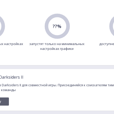
??%
ых настройках
запустят только на минимальных
доступне
настройках графики
arksiders II
 Darksiders II для совместной игры. Присоединяйся к соискателям тимм
и команды
y