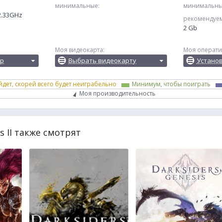
минимальные:
минимальны
 2.33GHz
рекомендуе
2 Gb
Моя видеокарта:
Моя операти
ор
Выбрать видеокарту
Устано
йдет, скорей всего будет неиграбельно
Минимум, чтобы поиграть
Моя производительность
s II также смотрят