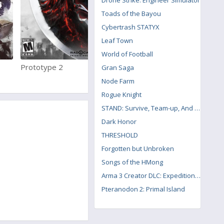
Drone Strike: Engineer Simulator
Toads of the Bayou
Cybertrash STATYX
Leaf Town
World of Football
Prototype 2
Farming Simulator 2011
Gran Saga
Node Farm
Rogue Knight
STAND: Survive, Team-up, And Never Die
Dark Honor
THRESHOLD
Forgotten but Unbroken
Songs of the HMong
Arma 3 Creator DLC: Expeditionary Forces
Pteranodon 2: Primal Island