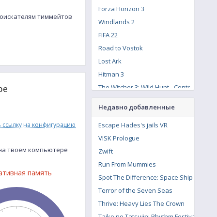
Forza Horizon 3
к соискателям тиммейтов
Windlands 2
FIFA 22
Road to Vostok
Lost Ark
Hitman 3
ре
The Witcher 3: Wild Hunt - Contract: Missing Miners
Resident Evil Village
Недавно добавленные
Assassin's Creed Syndicate
Escape Hades's jails VR
ь ссылку на конфигурацию
The Crew 2
VISK Prologue
Call of Duty: Modern Warfare Remastered
r на твоем компьютере
Zwift
Run From Mummies
ативная память
Spot The Difference: Space Ship
Terror of the Seven Seas
Thrive: Heavy Lies The Crown
Taiko no Tatsujin: Rhythm Festival