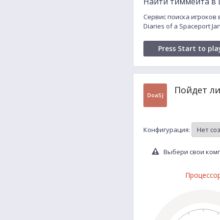
Найти тиммейта в Di
Сервис поиска игроков в
Diaries of a Spaceport 
Press Start to pla
Пойдет ли
DoaSJ
Конфигурация:
Выбери свои компл
Процессо