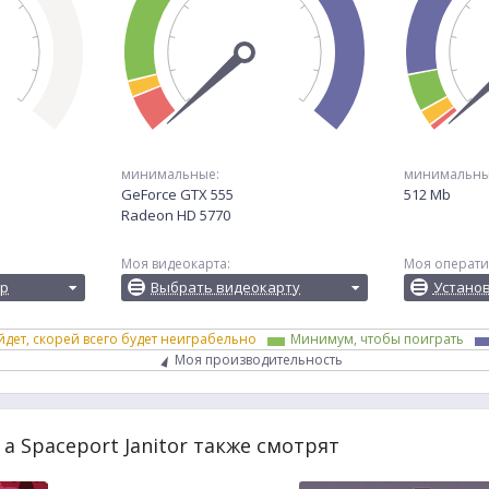
минимальные:
минимальны
GeForce GTX 555
512 Mb
Radeon HD 5770
Моя видеокарта:
Моя операти
ор
Выбрать видеокарту
Устано
йдет, скорей всего будет неиграбельно
Минимум, чтобы поиграть
Моя производительность
 a Spaceport Janitor также смотрят