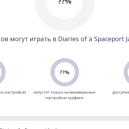
??%
ов могут играть в Diaries of a Spaceport J
??%
ых настройках
запустят только на минимальных
доступне
настройках графики