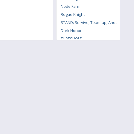
Node Farm
Rogue Knight
STAND: Survive, Team-up, And Never Die
Dark Honor
THRESHOLD
Forgotten but Unbroken
Songs of the HMong
Arma 3 Creator DLC: Expeditionary Forces
Pteranodon 2: Primal Island