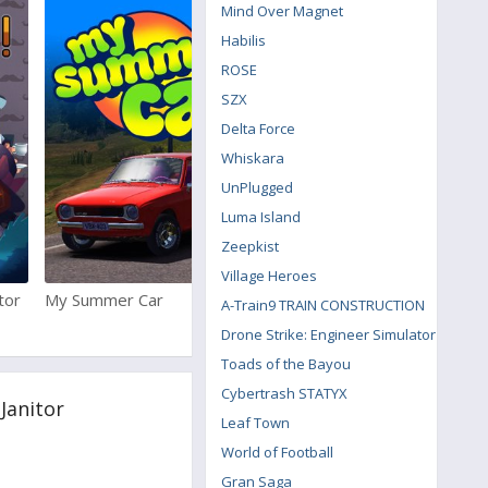
Mind Over Magnet
Habilis
ROSE
SZX
Delta Force
Whiskara
UnPlugged
Luma Island
Zeepkist
Village Heroes
ator
My Summer Car
Worms Ultimate Mayhem
A-Train9 TRAIN CONSTRUCTION
Drone Strike: Engineer Simulator
Toads of the Bayou
Cybertrash STATYX
Janitor
Leaf Town
World of Football
Gran Saga