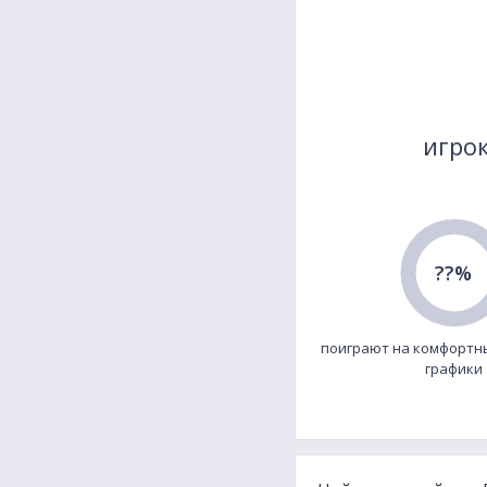
игрок
??%
поиграют на комфортн
графики