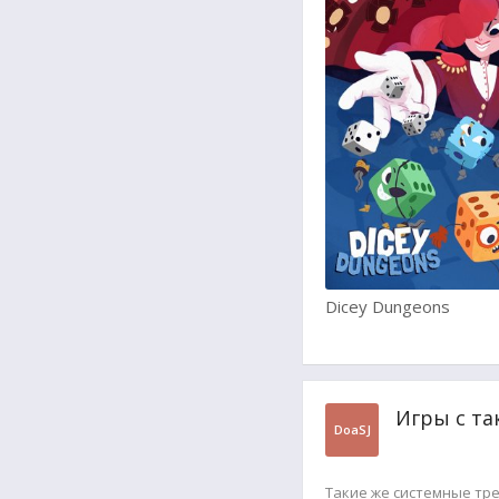
Dicey Dungeons
Игры с та
DoaSJ
Такие же системные тр