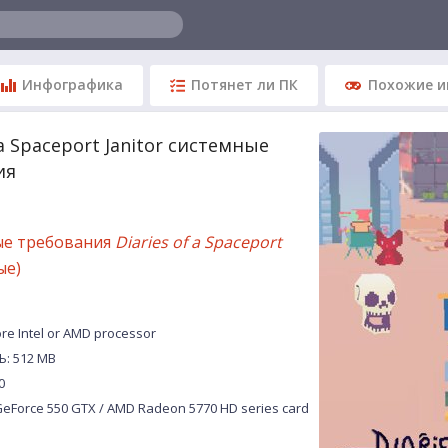
Инфографика
Потянет ли ПК
Похожие и
 a Spaceport Janitor системные
ия
ые требования
Diaries of a Spaceport
ые)
e Intel or AMD processor
: 512 MB
0
eForce 550 GTX / AMD Radeon 5770 HD series card