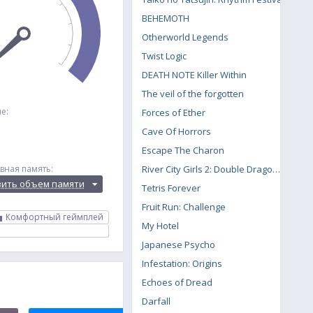
BEHEMOTH
Otherworld Legends
Twist Logic
DEATH NOTE Killer Within
The veil of the forgotten
е:
Forces of Ether
Cave Of Horrors
Escape The Charon
River City Girls 2: Double Dragon DLC
вная память:
вить объем памяти
Tetris Forever
Fruit Run: Challenge
Комфортный геймплей
My Hotel
Japanese Psycho
Infestation: Origins
Echoes of Dread
Darfall