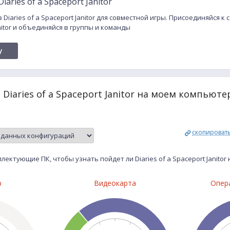
aries of a Spaceport Janitor
 Diaries of a Spaceport Janitor для совместной игры. Присоединяйся 
Janitor и объединяйся в группы и команды
y
 Diaries of a Spaceport Janitor на моем компьюте
скопироват
ектующие ПК, чтобы узнать пойдет ли Diaries of a Spaceport Janito
р
Видеокарта
Опер