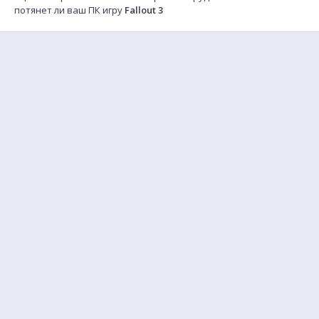
потянет ли ваш ПК игру
Fallout 3
FAQ
Найти друга для игры
Обратная связь