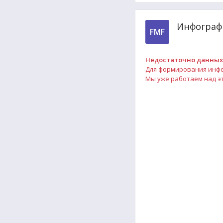
Инфографи
FMF
Недостаточно данных
Для формирования инфог
Мы уже работаем над эт