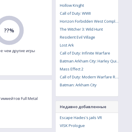
Hollow Knight
Call of Duty: WWII
Horizon Forbidden West Complete Edition
The Witcher 3: Wild Hunt
??%
Resident Evil Village
Lost Ark
е чем другие игры
Call of Duty: Infinite Warfare
Batman Arkham City: Harley Quinn's Revenge
Mass Effect 2
Call of Duty: Modern Warfare Remastered
Batman: Arkham City
тиммейтов Full Metal
Недавно добавленные
Escape Hades's jails VR
VISK Prologue