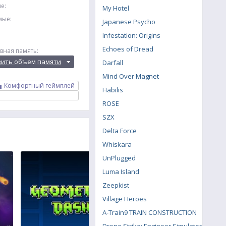
е:
My Hotel
мые:
Japanese Psycho
Infestation: Origins
Echoes of Dread
вная память:
вить объем памяти
Darfall
Mind Over Magnet
Комфортный геймплей
Habilis
ROSE
SZX
Delta Force
Whiskara
UnPlugged
Luma Island
Zeepkist
Village Heroes
A-Train9 TRAIN CONSTRUCTION