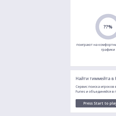
??%
поиграют на комфортн
графики
Найти тиммейта в Fu
Сервис поиска игроков в
Furies и объединяйся в
Press Start to pla