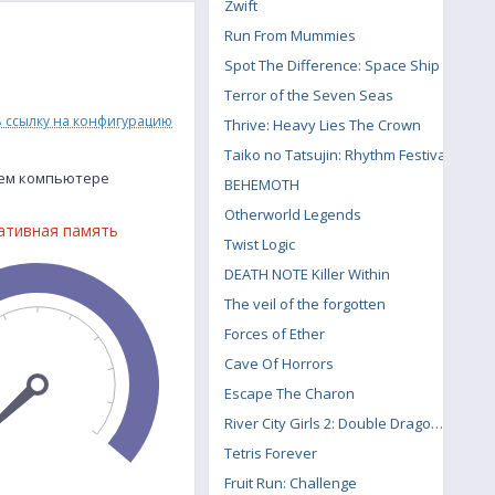
Zwift
Run From Mummies
Spot The Difference: Space Ship
Terror of the Seven Seas
ь ссылку на конфигурацию
Thrive: Heavy Lies The Crown
Taiko no Tatsujin: Rhythm Festival
воем компьютере
BEHEMOTH
Otherworld Legends
ативная память
Twist Logic
DEATH NOTE Killer Within
The veil of the forgotten
Forces of Ether
Cave Of Horrors
Escape The Charon
River City Girls 2: Double Dragon DLC
Tetris Forever
Fruit Run: Challenge