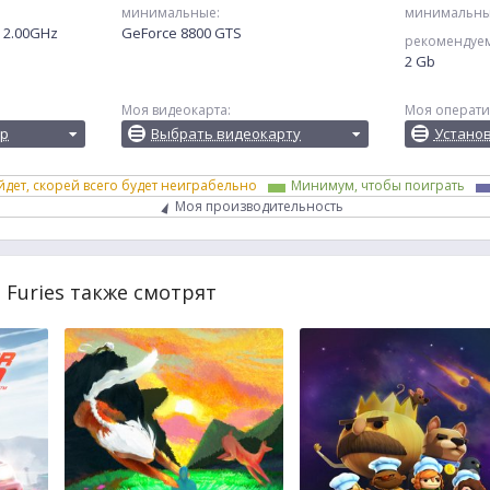
минимальные:
минимальны
@ 2.00GHz
GeForce 8800 GTS
рекомендуе
2 Gb
Моя видеокарта:
Моя операти
ор
Выбрать видеокарту
Устано
йдет, скорей всего будет неиграбельно
Минимум, чтобы поиграть
Моя производительность
l Furies также смотрят