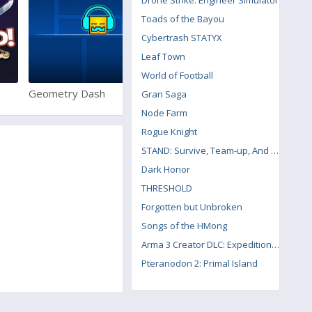
Drone Strike: Engineer Simulator
Toads of the Bayou
Cybertrash STATYX
Leaf Town
World of Football
Geometry Dash
BombTag
Gran Saga
Node Farm
Rogue Knight
STAND: Survive, Team-up, And Never Die
Dark Honor
THRESHOLD
Forgotten but Unbroken
Songs of the HMong
Arma 3 Creator DLC: Expeditionary Forces
Pteranodon 2: Primal Island