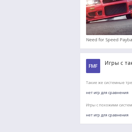
Need for Speed Payba
Игры с та
FMF
Такие же системные тр
нет игр для сравнения
Игры с похожими систе
нет игр для сравнения