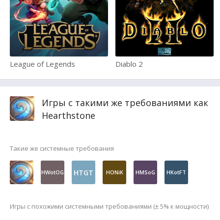
League of Legends
Diablo 2
Игры с такими же требованиями как
Hearthstone
Такие же системные требования
HTGT
HWotOG
HONiK
HMSoG
HKotFT
Игры с похожими системными требованиями (± 5% к мощности)