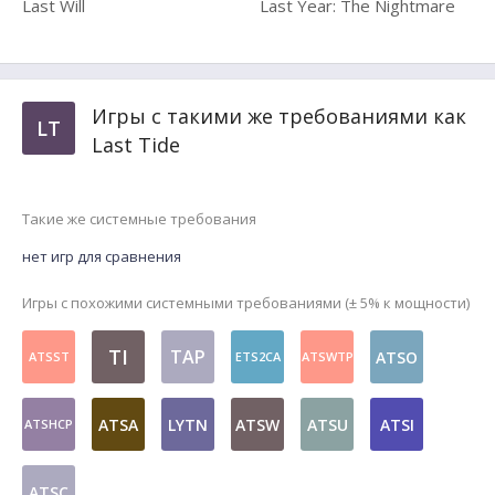
Last Will
Last Year: The Nightmare
Игры с такими же требованиями как
LT
Last Tide
Такие же системные требования
нет игр для сравнения
Игры с похожими системными требованиями (± 5% к мощности)
TI
TAP
ATSO
ATSST
ETS2CA
ATSWTP
ATSA
LYTN
ATSW
ATSU
ATSI
ATSHCP
ATSC