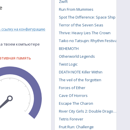
Zwift
е
Run From Mummies
Spot The Difference: Space Ship
Terror of the Seven Seas
ь ссылку на конфигурацию
Thrive: Heavy Lies The Crown
Taiko no Tatsujin: Rhythm Festival
 на твоем компьютере
BEHEMOTH
Otherworld Legends
ативная память
Twist Logic
DEATH NOTE Killer Within
The veil of the forgotten
Forces of Ether
Cave Of Horrors
Escape The Charon
River City Girls 2: Double Dragon DLC
Tetris Forever
Fruit Run: Challenge