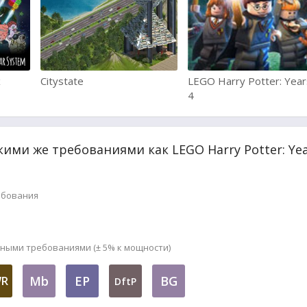
x
Citystate
LEGO Harry Potter: Year
4
кими же требованиями как LEGO Harry Potter: Yea
ебования
мными требованиями (± 5% к мощности)
Mb
EP
BG
R
DftP