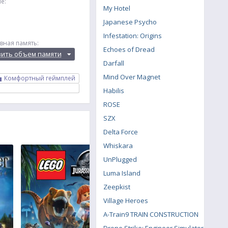
е:
My Hotel
Japanese Psycho
Infestation: Origins
вная память:
Echoes of Dread
вить объем памяти
Darfall
Mind Over Magnet
Комфортный геймплей
Habilis
ROSE
SZX
Delta Force
Whiskara
UnPlugged
Luma Island
Zeepkist
Village Heroes
A-Train9 TRAIN CONSTRUCTION