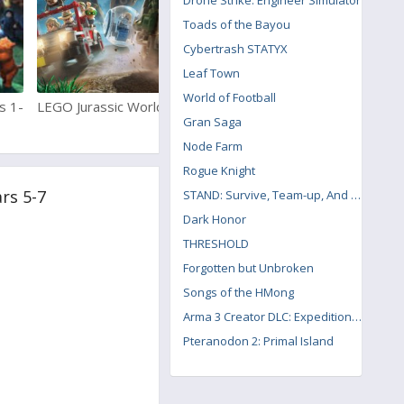
Drone Strike: Engineer Simulator
Toads of the Bayou
Cybertrash STATYX
Leaf Town
World of Football
s 1-
LEGO Jurassic World
LEGO Marvel Super Heroes
Gran Saga
2
Node Farm
Rogue Knight
rs 5-7
STAND: Survive, Team-up, And Never Die
Dark Honor
THRESHOLD
Forgotten but Unbroken
Songs of the HMong
Arma 3 Creator DLC: Expeditionary Forces
Pteranodon 2: Primal Island