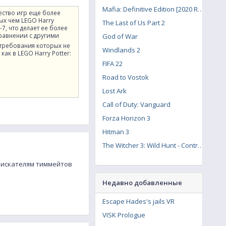
Mafia: Definitive Edition [2020 Remake]
ество игр еще более
ых чем LEGO Harry
The Last of Us Part 2
5-7, что делает ее более
сравнении с другими
God of War
 требования которых не
Windlands 2
как в LEGO Harry Potter:
FIFA 22
Road to Vostok
Lost Ark
Call of Duty: Vanguard
Forza Horizon 3
Hitman 3
The Witcher 3: Wild Hunt - Contract: Missing Miners
 соискателям тиммейтов
Недавно добавленные
Escape Hades's jails VR
VISK Prologue