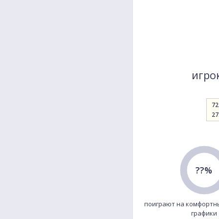
игрок
72
27
??%
поиграют на комфортн
графики