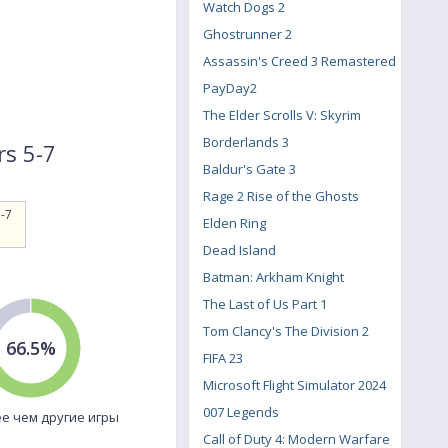
Watch Dogs 2
Ghostrunner 2
Assassin's Creed 3 Remastered
PayDay2
The Elder Scrolls V: Skyrim
Borderlands 3
rs 5-7
Baldur's Gate 3
Rage 2 Rise of the Ghosts
-7
Elden Ring
Dead Island
Batman: Arkham Knight
The Last of Us Part 1
Tom Clancy's The Division 2
66.5%
FIFA 23
Microsoft Flight Simulator 2024
007 Legends
е чем другие игры
Call of Duty 4: Modern Warfare