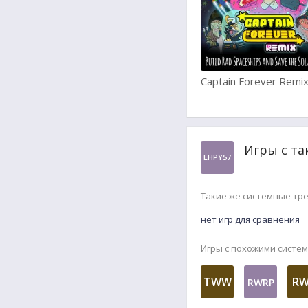
Captain Forever Remi
Игры с та
LHPY57
Такие же системные тр
нет игр для сравнения
Игры с похожими систе
TWW
RW
RWRP