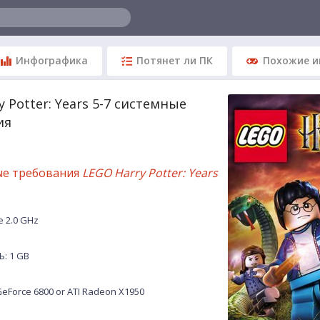
Инфографика
Потянет ли ПК
Похожие и
y Potter: Years 5-7 системные
ия
ые требования
LEGO Harry Potter: Years
 2.0 GHz
: 1 GB
eForce 6800 or ATI Radeon X1950