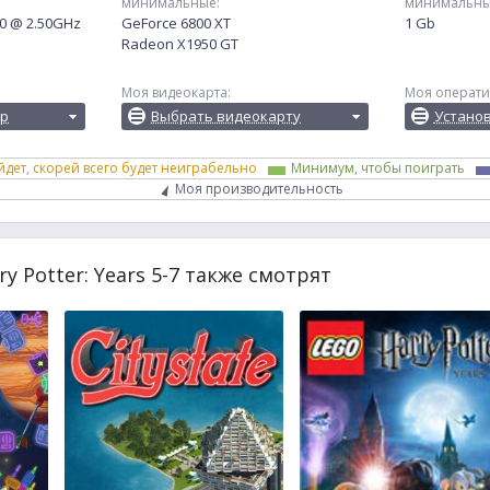
минимальные:
минимальны
00 @ 2.50GHz
GeForce 6800 XT
1 Gb
Radeon X1950 GT
Моя видеокарта:
Моя операти
ор
Выбрать видеокарту
Устано
йдет, скорей всего будет неиграбельно
Минимум, чтобы поиграть
Моя производительность
y Potter: Years 5-7 также смотрят