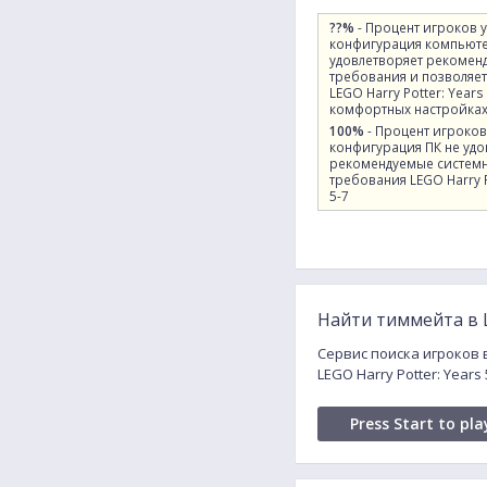
??%
- Процент игроков 
конфигурация компьют
удовлетворяет рекомен
требования и позволяет
LEGO Harry Potter: Years
комфортных настройках
100%
- Процент игроков
конфигурация ПК не удо
рекомендуемые систем
требования LEGO Harry P
5-7
Найти тиммейта в LE
Сервис поиска игроков в
LEGO Harry Potter: Year
Press Start to pla