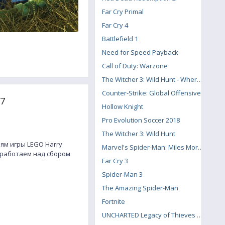
Far Cry Primal
Far Cry 4
Battlefield 1
Need for Speed Payback
Call of Duty: Warzone
The Witcher 3: Wild Hunt - Where the Cat and Wolf Play
Counter-Strike: Global Offensive
-7
Hollow Knight
Pro Evolution Soccer 2018
The Witcher 3: Wild Hunt
ям игры LEGO Harry
Marvel's Spider-Man: Miles Morales
 работаем над сбором
Far Cry 3
Spider-Man 3
The Amazing Spider-Man
Fortnite
UNCHARTED Legacy of Thieves Collection