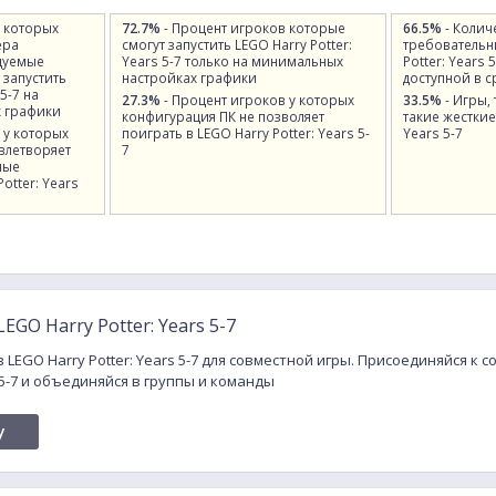
у которых
72.7%
- Процент игроков которые
66.5%
- Колич
ера
смогут запустить LEGO Harry Potter:
требовательн
дуемые
Years 5-7 только на минимальных
Potter: Years 
 запустить
настройках графики
доступной в 
 5-7 на
27.3%
- Процент игроков у которых
33.5%
- Игры,
 графики
конфигурация ПК не позволяет
такие жесткие 
 у которых
поиграть в LEGO Harry Potter: Years 5-
Years 5-7
влетворяет
7
ные
otter: Years
GO Harry Potter: Years 5-7
 LEGO Harry Potter: Years 5-7 для совместной игры. Присоединяйся к
s 5-7 и объединяйся в группы и команды
y