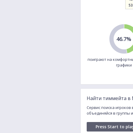
53
46.7%
поиграют на комфортн
графики
Найти тиммейта в M
Сервис поиска игроков в
объединяйся в группы 
Press Start to pla