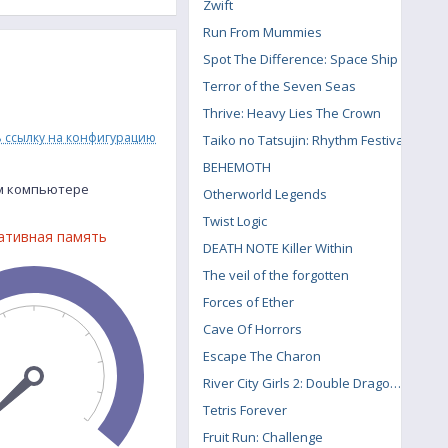
Zwift
Run From Mummies
Spot The Difference: Space Ship
Terror of the Seven Seas
Thrive: Heavy Lies The Crown
ь ссылку на конфигурацию
Taiko no Tatsujin: Rhythm Festival
BEHEMOTH
ем компьютере
Otherworld Legends
Twist Logic
ативная память
DEATH NOTE Killer Within
The veil of the forgotten
Forces of Ether
Cave Of Horrors
Escape The Charon
River City Girls 2: Double Dragon DLC
Tetris Forever
Fruit Run: Challenge