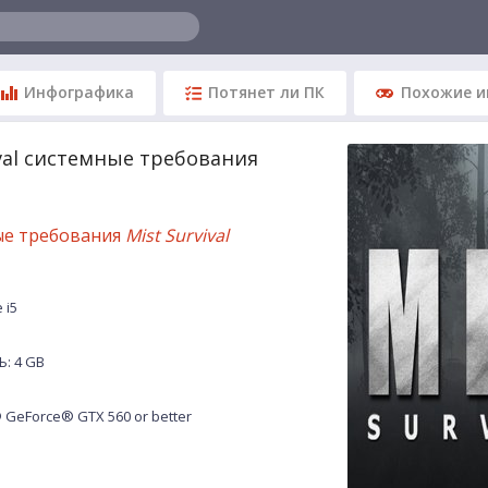
Инфографика
Потянет ли ПК
Похожие и
ival системные требования
ые требования
Mist Survival
 i5
: 4 GB
GeForce® GTX 560 or better