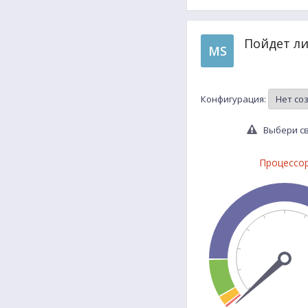
Пойдет ли
MS
Конфигурация:
Выбери св
Процессо