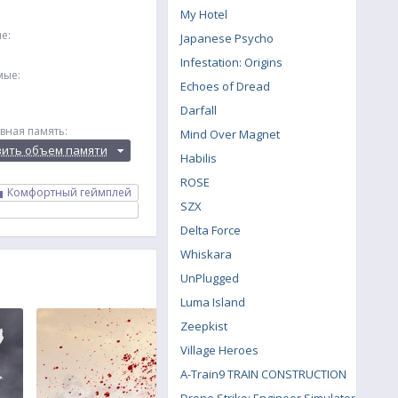
My Hotel
е:
Japanese Psycho
Infestation: Origins
мые:
Echoes of Dread
Darfall
вная память:
Mind Over Magnet
вить объем памяти
Habilis
ROSE
Комфортный геймплей
SZX
Delta Force
Whiskara
UnPlugged
Luma Island
Zeepkist
Village Heroes
A-Train9 TRAIN CONSTRUCTION