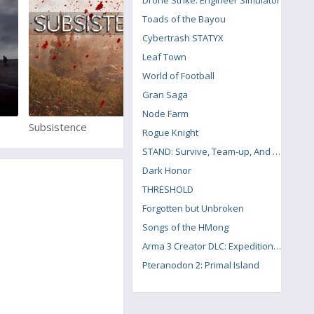
Drone Strike: Engineer Simulator
Toads of the Bayou
Cybertrash STATYX
Leaf Town
World of Football
Gran Saga
Node Farm
Subsistence
Grand Theft Auto 5
Rogue Knight
STAND: Survive, Team-up, And Never Die
Dark Honor
THRESHOLD
Forgotten but Unbroken
Songs of the HMong
Arma 3 Creator DLC: Expeditionary Forces
Pteranodon 2: Primal Island