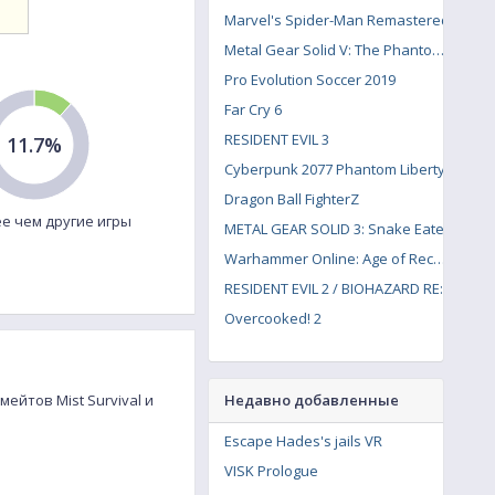
Marvel's Spider-Man Remastered
Metal Gear Solid V: The Phantom Pain
Pro Evolution Soccer 2019
Far Cry 6
RESIDENT EVIL 3
11.7%
Cyberpunk 2077 Phantom Liberty
Dragon Ball FighterZ
е чем другие игры
METAL GEAR SOLID 3: Snake Eater
Warhammer Online: Age of Reckoning
RESIDENT EVIL 2 / BIOHAZARD RE:2
Overcooked! 2
ейтов Mist Survival и
Недавно добавленные
Escape Hades's jails VR
VISK Prologue