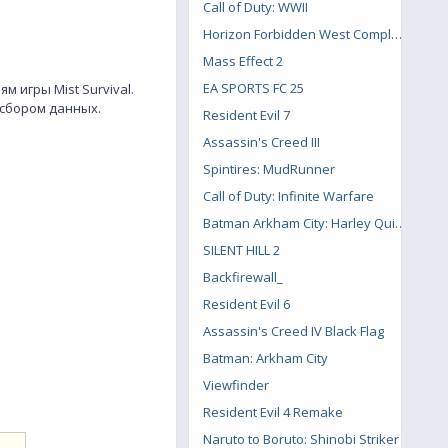
Call of Duty: WWII
Horizon Forbidden West Complete Edition
Mass Effect 2
EA SPORTS FC 25
игры Mist Survival.
 сбором данных.
Resident Evil 7
Assassin's Creed III
Spintires: MudRunner
Call of Duty: Infinite Warfare
Batman Arkham City: Harley Quinn's Revenge
SILENT HILL 2
Backfirewall_
Resident Evil 6
Assassin's Creed IV Black Flag
Batman: Arkham City
Viewfinder
Resident Evil 4 Remake
Naruto to Boruto: Shinobi Striker