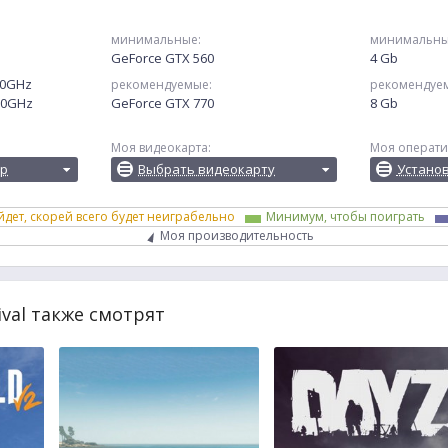
минимальные:
минимальны
GeForce GTX 560
4 Gb
.50GHz
рекомендуемые:
рекомендуе
.50GHz
GeForce GTX 770
8 Gb
Моя видеокарта:
Моя операти
ор
Выбрать видеокарту
Устано
йдет, скорей всего будет неиграбельно
Минимум, чтобы поиграть
Моя производительность
ival также смотрят