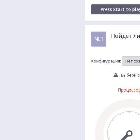
Press Start to pla
Пойдет ли
NL1
Конфигурация:
Выбери св
Процессо