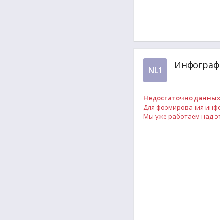
Инфографи
NL1
Недостаточно данных
Для формирования инфог
Мы уже работаем над эт