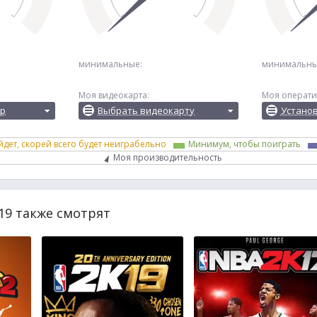
минимальные:
минимальны
Моя видеокарта:
Моя операти
ор
Выбрать видеокарту
Устано
йдет, скорей всего будет неиграбельно
Минимум, чтобы поиграть
Моя производительность
19 также смотрят