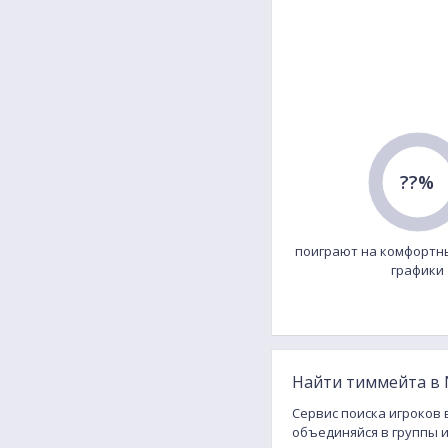
??%
поиграют на комфортн
графики
Найти тиммейта в N
Сервис поиска игроков в
объединяйся в группы 