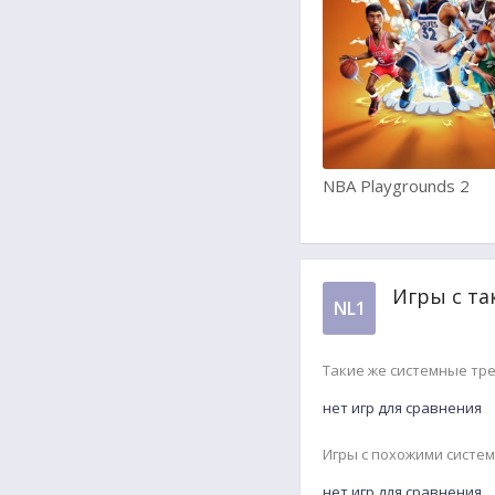
NBA Playgrounds 2
Игры с та
NL1
Такие же системные тр
нет игр для сравнения
Игры с похожими систе
нет игр для сравнения