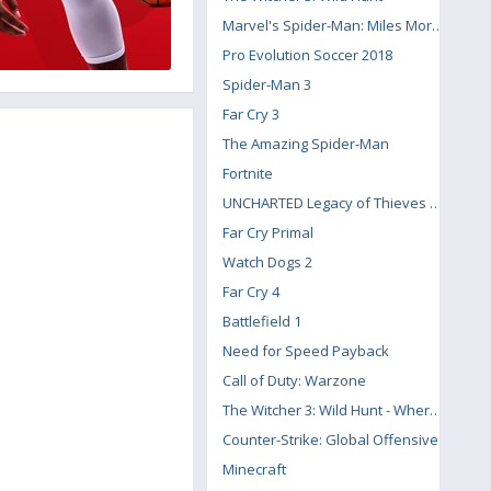
Marvel's Spider-Man: Miles Morales
Pro Evolution Soccer 2018
Spider-Man 3
Far Cry 3
The Amazing Spider-Man
Fortnite
UNCHARTED Legacy of Thieves Collection
Far Cry Primal
Watch Dogs 2
Far Cry 4
Battlefield 1
Need for Speed Payback
Call of Duty: Warzone
The Witcher 3: Wild Hunt - Where the Cat and Wolf Play
Counter-Strike: Global Offensive
Minecraft