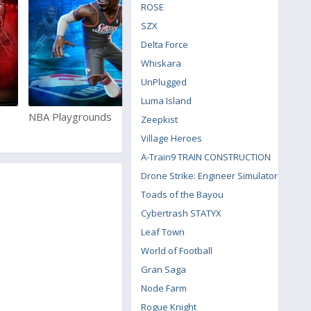
ROSE
SZX
Delta Force
Whiskara
UnPlugged
Luma Island
NBA Playgrounds
NBA 2K20
Zeepkist
Village Heroes
A-Train9 TRAIN CONSTRUCTION
Drone Strike: Engineer Simulator
Toads of the Bayou
Cybertrash STATYX
Leaf Town
World of Football
Gran Saga
Node Farm
Rogue Knight