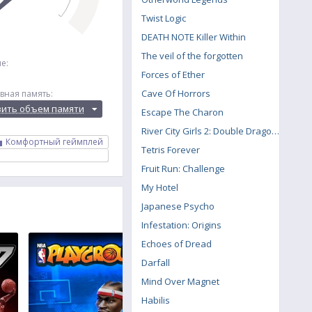
Twist Logic
DEATH NOTE Killer Within
The veil of the forgotten
е:
Forces of Ether
Cave Of Horrors
вная память:
вить объем памяти
Escape The Charon
River City Girls 2: Double Dragon DLC
Комфортный геймплей
Tetris Forever
Fruit Run: Challenge
My Hotel
Japanese Psycho
Infestation: Origins
Echoes of Dread
Darfall
Mind Over Magnet
Habilis