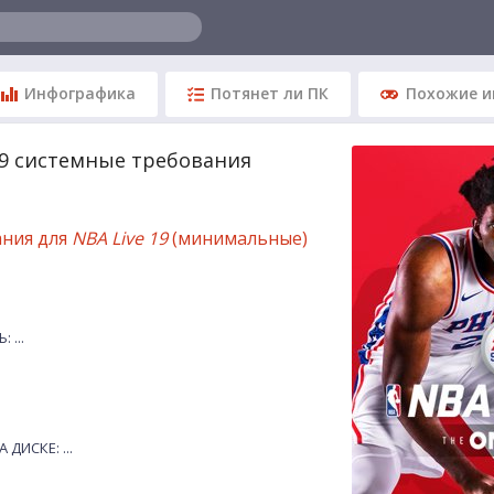
Инфографика
Потянет ли ПК
Похожие и
19 системные требования
ания для
NBA Live 19
(минимальные)
 ...
ДИСКЕ: ...