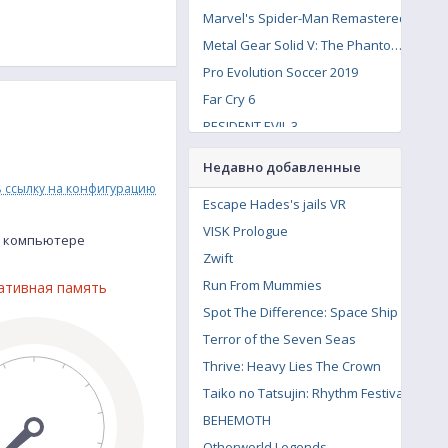
Marvel's Spider-Man Remastered
Metal Gear Solid V: The Phantom Pain
Pro Evolution Soccer 2019
Far Cry 6
RESIDENT EVIL 3
Cyberpunk 2077 Phantom Liberty
Недавно добавленные
Dragon Ball FighterZ
ь ссылку на конфигурацию
Escape Hades's jails VR
METAL GEAR SOLID 3: Snake Eater
VISK Prologue
Warhammer Online: Age of Reckoning
м компьютере
Zwift
RESIDENT EVIL 2 / BIOHAZARD RE:2
Run From Mummies
ативная память
Overcooked! 2
Spot The Difference: Space Ship
Terror of the Seven Seas
Thrive: Heavy Lies The Crown
Taiko no Tatsujin: Rhythm Festival
BEHEMOTH
Otherworld Legends