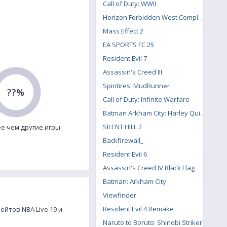
Call of Duty: WWII
Horizon Forbidden West Complete Edition
Mass Effect 2
EA SPORTS FC 25
Resident Evil 7
Assassin's Creed III
Spintires: MudRunner
??%
Call of Duty: Infinite Warfare
Batman Arkham City: Harley Quinn's Revenge
SILENT HILL 2
е чем другие игры
Backfirewall_
Resident Evil 6
Assassin's Creed IV Black Flag
Batman: Arkham City
Viewfinder
Resident Evil 4 Remake
ейтов NBA Live 19 и
Naruto to Boruto: Shinobi Striker