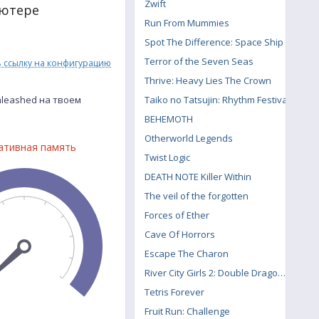
Zwift
ьютере
Run From Mummies
Spot The Difference: Space Ship
Terror of the Seven Seas
ь ссылку на конфигурацию
Thrive: Heavy Lies The Crown
nleashed на твоем
Taiko no Tatsujin: Rhythm Festival
BEHEMOTH
Otherworld Legends
ативная память
Twist Logic
DEATH NOTE Killer Within
The veil of the forgotten
Forces of Ether
Cave Of Horrors
Escape The Charon
River City Girls 2: Double Dragon DLC
Tetris Forever
Fruit Run: Challenge