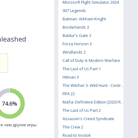
Microsoft Flight Simulator 2024
007 Legends
Batman: Arkham Knight
Borderlands 3
Baldur's Gate 3
nleashed
Forza Horizon 3
Windlands 2
Call of Duty 4: Modern Warfare
The Last of Us Part 1
Hitman 3
The Witcher 3: Wild Hunt - Contract: Missing Miners
FIFA 22
Mafia: Definitive Edition [2020 Remake]
74.6%
The Last of Us Part 2
Assassin's Creed Syndicate
е чем другие игры
The Crew 2
Road to Vostok