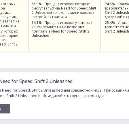
у которых
85.9%
- Процент игроков которые
74.6%
- Колич
ера
смогут запустить Need for Speed: Shift
требовательн
дуемые
2 Unleashed только на минимальных
Shift 2 Unleas
 запустить
настройках графики
доступной в 
Unleashed на
14.1%
- Процент игроков у которых
25.4%
- Игры,
 графики
конфигурация ПК не позволяет
такие жесткие
 у которых
поиграть в Need for Speed: Shift 2
Shift 2 Unleas
влетворяет
Unleashed
ные
ed: Shift 2
ed for Speed: Shift 2 Unleashed
 Need for Speed: Shift 2 Unleashed для совместной игры. Присоединяй
ed: Shift 2 Unleashed и объединяйся в группы и команды
y