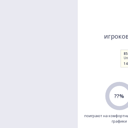
игроков
85
Un
14
??%
поиграют на комфортн
графики