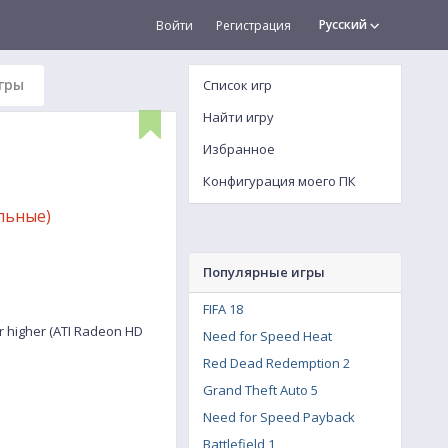
Русский
Войти
Регистрация
гры
Список игр
Найти игру
Избранное
Конфигурация моего ПК
льные)
Популярные игры
FIFA 18
r higher (ATI Radeon HD
Need for Speed Heat
Red Dead Redemption 2
Grand Theft Auto 5
Need for Speed Payback
Battlefield 1