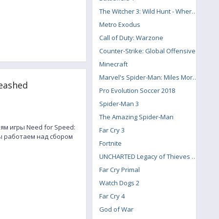
The Witcher 3: Wild Hunt - Where the Cat and Wolf Play
Metro Exodus
Call of Duty: Warzone
Counter-Strike: Global Offensive
Minecraft
Marvel's Spider-Man: Miles Morales
eashed
Pro Evolution Soccer 2018
Spider-Man 3
The Amazing Spider-Man
м игры Need for Speed:
Far Cry 3
ы работаем над сбором
Fortnite
UNCHARTED Legacy of Thieves Collection
Far Cry Primal
Watch Dogs 2
Far Cry 4
God of War