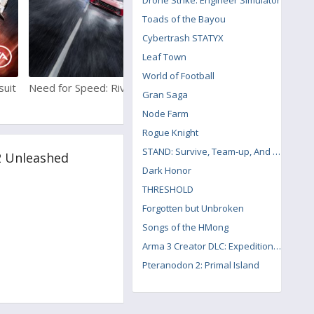
Drone Strike: Engineer Simulator
Toads of the Bayou
Cybertrash STATYX
Leaf Town
World of Football
suit
Need for Speed: Rivals
Grand Theft Auto 5
Gran Saga
Node Farm
Rogue Knight
STAND: Survive, Team-up, And Never Die
2 Unleashed
Dark Honor
THRESHOLD
Forgotten but Unbroken
Songs of the HMong
Arma 3 Creator DLC: Expeditionary Forces
Pteranodon 2: Primal Island