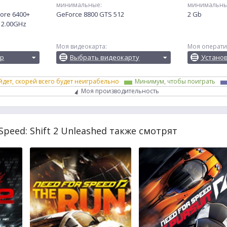
минимальные:
минимальны
Core 6400+
GeForce 8800 GTS 512
2 Gb
@ 2.00GHz
Моя видеокарта:
Моя операти
ор
Выбрать видеокарту
Устано
йдет, скорей всего будет неиграбельно
Минимум, чтобы поиграть
Моя производительность
Speed: Shift 2 Unleashed также смотрят