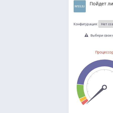
Пойдет ли
NfSS2U
Конфигурация:
Выбери свои к
Процессо