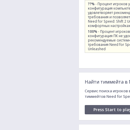
??%
- Процент игроков 
конфигурация компьют
удовлетворяет рекомен
требования и позволяет
Need for Speed: Shift 2 
комфортных настройках
100%
- Процент игроков
конфигурация ПК не удо
рекомендуемые систем
требования Need for Spe
Unleashed
Найти тиммейта в Ne
Сервис поиска игроков в
тиммейтов Need for Spe
Press Start to pla