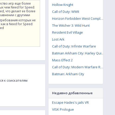
ество игр еще более
Hollow Knight
ых чем Need for Speed:
hed, что делает ее более
Call of Duty: WWII
сравнении с другими
Horizon Forbidden West Complete Edition
 требования которых не
 как в Need for Speed:
The Witcher 3: Wild Hunt
hed
Resident Evil Village
Lost Ark
Call of Duty: Infinite Warfare
Batman Arkham City: Harley Quinn's Revenge
Mass Effect 2
Call of Duty: Modern Warfare Remastered
Batman: Arkham City
ся к соискателям
Недавно добавленные
Escape Hades's jails VR
VISK Prologue