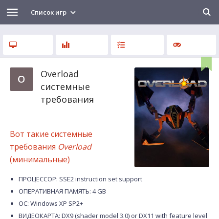
Список игр
Overload
O
системные
требования
Вот такие системные
требования
Overload
(минимальные)
ПРОЦЕССОР: SSE2 instruction set support
ОПЕРАТИВНАЯ ПАМЯТЬ: 4 GB
ОС: Windows XP SP2+
ВИДЕОКАРТА: DX9 (shader model 3.0) or DX11 with feature level