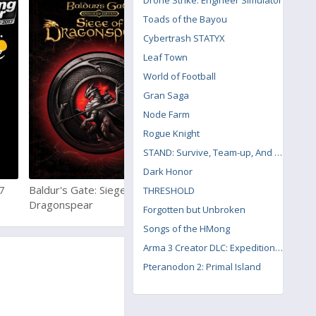
Drone Strike: Engineer Simulator
Toads of the Bayou
Cybertrash STATYX
Leaf Town
World of Football
Gran Saga
Node Farm
Rogue Knight
STAND: Survive, Team-up, And Never Die
Dark Honor
7
Baldur's Gate: Siege of
Overcooked! 2
THRESHOLD
Dragonspear
Forgotten but Unbroken
Songs of the HMong
Arma 3 Creator DLC: Expeditionary Forces
Pteranodon 2: Primal Island