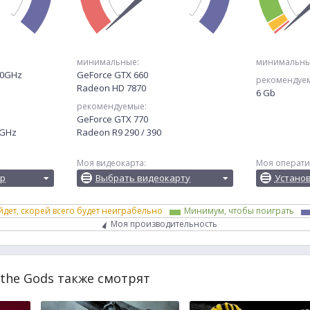
минимальные:
минимальны
.30GHz
GeForce GTX 660
рекомендуе
Radeon HD 7870
6 Gb
рекомендуемые:
GeForce GTX 770
0GHz
Radeon R9 290 / 390
Моя видеокарта:
Моя операти
ор
Выбрать видеокарту
Устано
йдет, скорей всего будет неиграбельно
Минимум, чтобы поиграть
Моя производительность
 the Gods также смотрят