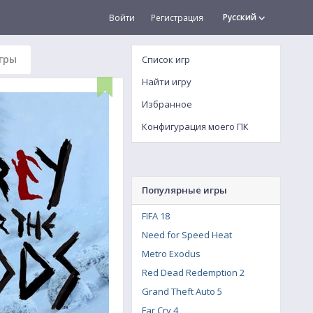
Русский
Войти
Регистрация
гры
Список игр
Найти игру
Избранное
Конфигурация моего ПК
Популярные игры
FIFA 18
Need for Speed Heat
Metro Exodus
Red Dead Redemption 2
Grand Theft Auto 5
Far Cry 4