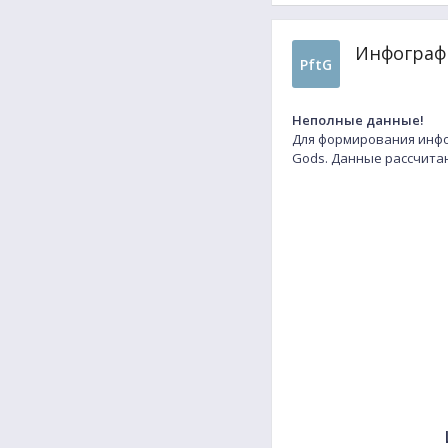
Инфографи
PftG
Неполные данные!
Для формирования инфо
Gods. Данные рассчит