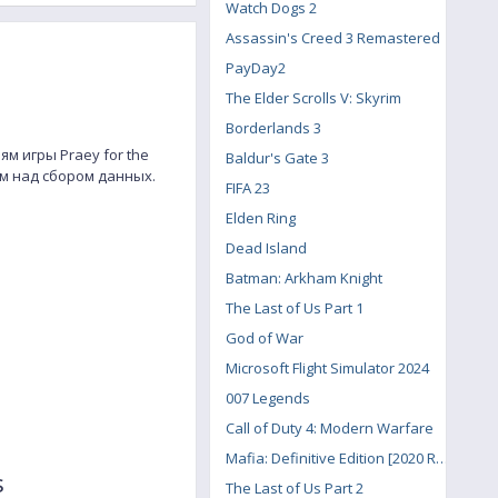
Watch Dogs 2
Assassin's Creed 3 Remastered
PayDay2
The Elder Scrolls V: Skyrim
Borderlands 3
 игры Praey for the
Baldur's Gate 3
м над сбором данных.
FIFA 23
Elden Ring
Dead Island
Batman: Arkham Knight
The Last of Us Part 1
God of War
Microsoft Flight Simulator 2024
007 Legends
Call of Duty 4: Modern Warfare
Mafia: Definitive Edition [2020 Remake]
s
The Last of Us Part 2