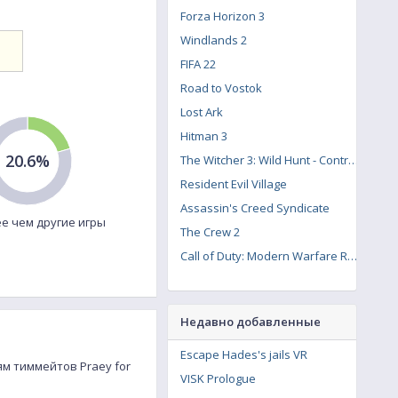
Forza Horizon 3
Windlands 2
FIFA 22
Road to Vostok
Lost Ark
Hitman 3
20.6%
The Witcher 3: Wild Hunt - Contract: Missing Miners
Resident Evil Village
Assassin's Creed Syndicate
е чем другие игры
The Crew 2
Call of Duty: Modern Warfare Remastered
Недавно добавленные
Escape Hades's jails VR
ям тиммейтов Praey for
VISK Prologue