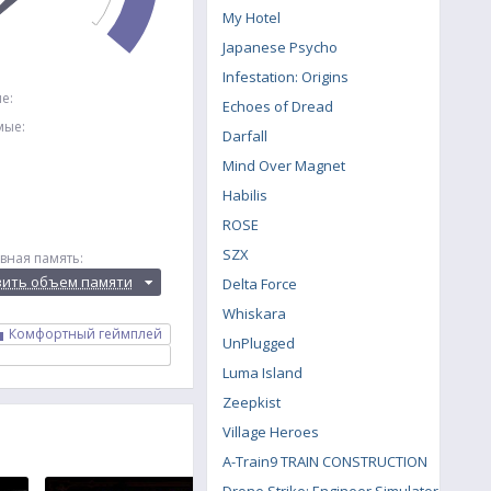
My Hotel
Japanese Psycho
Infestation: Origins
е:
Echoes of Dread
мые:
Darfall
Mind Over Magnet
Habilis
ROSE
SZX
вная память:
вить объем памяти
Delta Force
Whiskara
Комфортный геймплей
UnPlugged
Luma Island
Zeepkist
Village Heroes
A-Train9 TRAIN CONSTRUCTION