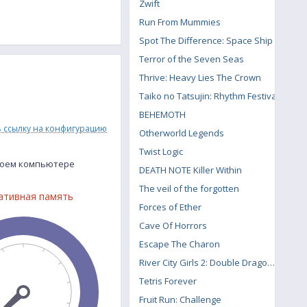
Zwift
Run From Mummies
Spot The Difference: Space Ship
Terror of the Seven Seas
Thrive: Heavy Lies The Crown
Taiko no Tatsujin: Rhythm Festival
BEHEMOTH
ь ссылку на конфигурацию
Otherworld Legends
Twist Logic
твоем компьютере
DEATH NOTE Killer Within
The veil of the forgotten
ативная память
Forces of Ether
Cave Of Horrors
Escape The Charon
River City Girls 2: Double Dragon DLC
Tetris Forever
Fruit Run: Challenge