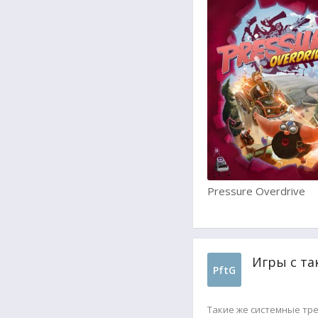
Pressure Overdrive
Игры с та
PftG
Такие же системные тр