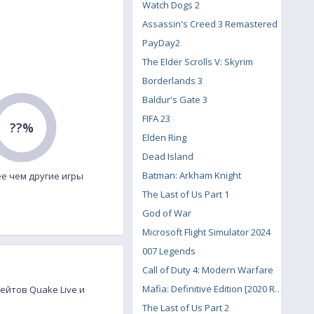
Watch Dogs 2
Assassin's Creed 3 Remastered
PayDay2
The Elder Scrolls V: Skyrim
Borderlands 3
Baldur's Gate 3
FIFA 23
??%
Elden Ring
Dead Island
Batman: Arkham Knight
е чем другие игры
The Last of Us Part 1
God of War
Microsoft Flight Simulator 2024
007 Legends
Call of Duty 4: Modern Warfare
Mafia: Definitive Edition [2020 Remake]
ейтов Quake Live и
The Last of Us Part 2