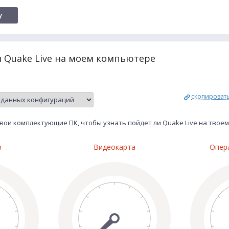
y
и Quake Live на моем компьютере
скопироват
вои комплектующие ПК, чтобы узнать пойдет ли Quake Live на твое
р
Видеокарта
Опер