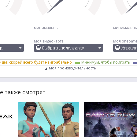
минимальные:
минимальны
Моя видеокарта:
Моя операти
ор
Выбрать видеокарту
Устано
йдет, скорей всего будет неиграбельно
Минимум, чтобы поиграть
Моя производительность
ve также смотрят