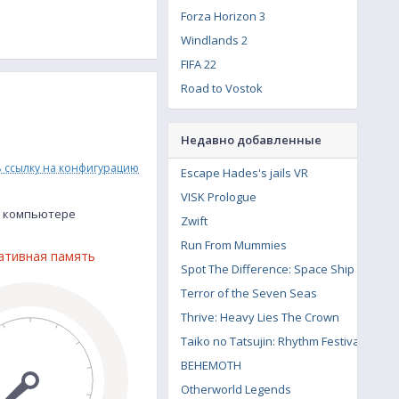
Forza Horizon 3
Windlands 2
FIFA 22
Road to Vostok
Lost Ark
Hitman 3
Недавно добавленные
The Witcher 3: Wild Hunt - Contract: Missing Miners
ь ссылку на конфигурацию
Escape Hades's jails VR
Resident Evil Village
VISK Prologue
Assassin's Creed Syndicate
м компьютере
Zwift
The Crew 2
Run From Mummies
ативная память
Call of Duty: Modern Warfare Remastered
Spot The Difference: Space Ship
Terror of the Seven Seas
Thrive: Heavy Lies The Crown
Taiko no Tatsujin: Rhythm Festival
BEHEMOTH
Otherworld Legends