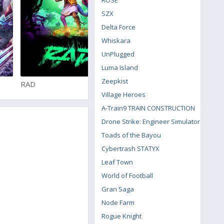
SZX
Delta Force
Whiskara
UnPlugged
Luma Island
Zeepkist
RAD
Quake Champions
Village Heroes
A-Train9 TRAIN CONSTRUCTION
Drone Strike: Engineer Simulator
Toads of the Bayou
Cybertrash STATYX
Leaf Town
World of Football
Gran Saga
Node Farm
Rogue Knight