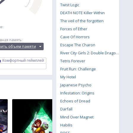
Twist Logic
DEATH NOTE Killer Within
The veil of the forgotten
е:
Forces of Ether
Cave Of Horrors
вная память:
Escape The Charon
вить объем памяти
River City Girls 2: Double Dragon DLC
Комфортный геймплей
Tetris Forever
Fruit Run: Challenge
My Hotel
Japanese Psycho
Infestation: Origins
Echoes of Dread
Darfall
Mind Over Magnet
Habilis
ROSE