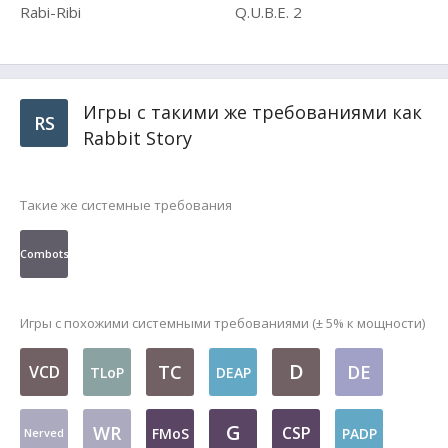
Rabi-Ribi
Q.U.B.E. 2
Игры с такими же требованиями как
RS
Rabbit Story
Такие же системные требования
Combots
Игры с похожими системными требованиями (± 5% к мощности)
D
TC
DE
VCD
TLoP
DEAP
G
WR
CSP
FMoS
PADP
Nerved