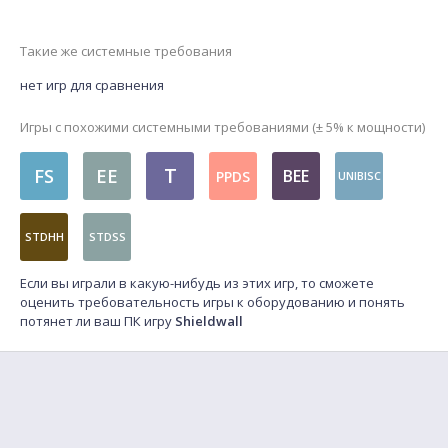
Такие же системные требования
нет игр для сравнения
Игры с похожими системными требованиями (± 5% к мощности)
T
FS
EE
BEE
PPDS
UNIBISC
STDHH
STDSS
Если вы играли в какую-нибудь из этих игр, то сможете
оценить требовательность игры к оборудованию и понять
потянет ли ваш ПК игру
Shieldwall