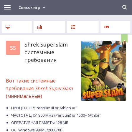
Список игр
Shrek SuperSlam
SS
системные
требования
Вот такие системные
требования
Shrek SuperSlam
(минимальные)
ПРОЦЕССОР: Pentium III or Athlon XP
ЧАСТОТА ЦПУ: 800 MHz (Pentium) or 1500+ (Athlon)
ОПЕРАТИВНАЯ ПАМЯТЬ: 128 MB
ОС: Windows 98/ME/2000/XP