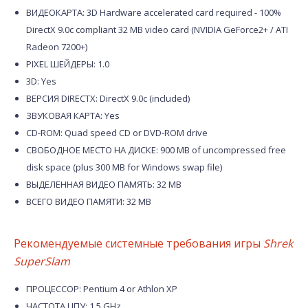
ВИДЕОКАРТА: 3D Hardware accelerated card required - 100%
DirectX 9.0c compliant 32 MB video card (NVIDIA GeForce2+ / ATI
Radeon 7200+)
PIXEL ШЕЙДЕРЫ: 1.0
3D: Yes
ВЕРСИЯ DIRECTX: DirectX 9.0c (included)
ЗВУКОВАЯ КАРТА: Yes
CD-ROM: Quad speed CD or DVD-ROM drive
СВОБОДНОЕ МЕСТО НА ДИСКЕ: 900 MB of uncompressed free
disk space (plus 300 MB for Windows swap file)
ВЫДЕЛЕННАЯ ВИДЕО ПАМЯТЬ: 32 MB
ВСЕГО ВИДЕО ПАМЯТИ: 32 MB
Рекомендуемые системные требования игры
Shrek
SuperSlam
ПРОЦЕССОР: Pentium 4 or Athlon XP
ЧАСТОТА ЦПУ: 1.5 GHz