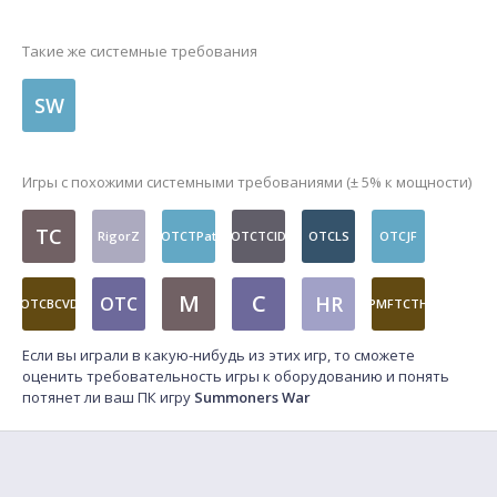
Такие же системные требования
SW
Игры с похожими системными требованиями (± 5% к мощности)
TC
RigorZ
OTCTPat
OTCTCID
OTCLS
OTCJF
M
C
HR
OTC
OTCBCVD
PMFTCTH
Если вы играли в какую-нибудь из этих игр, то сможете
оценить требовательность игры к оборудованию и понять
потянет ли ваш ПК игру
Summoners War