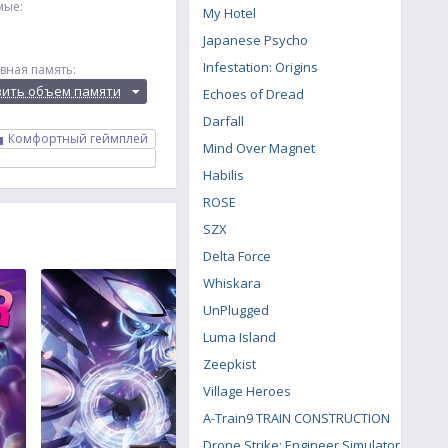
мые:
My Hotel
Japanese Psycho
Infestation: Origins
вная память:
вить объем памяти
Echoes of Dread
Darfall
Комфортный геймплей
Mind Over Magnet
Habilis
ROSE
SZX
Delta Force
Whiskara
UnPlugged
Luma Island
Zeepkist
Village Heroes
A-Train9 TRAIN CONSTRUCTION
Drone Strike: Engineer Simulator