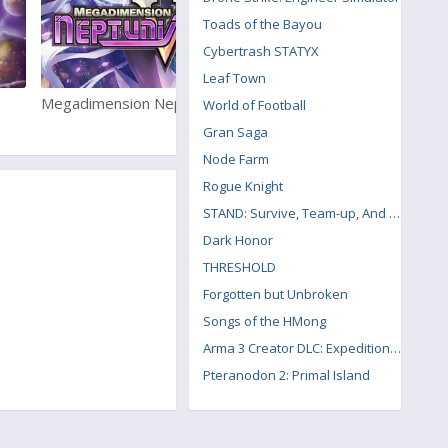
Toads of the Bayou
Cybertrash STATYX
Leaf Town
Megadimension Neptunia VII
Hyperdimension Neptunia U
World of Football
Action Unleashed
Gran Saga
Node Farm
Rogue Knight
STAND: Survive, Team-up, And Never Die
Dark Honor
THRESHOLD
Forgotten but Unbroken
Songs of the HMong
Arma 3 Creator DLC: Expeditionary Forces
Pteranodon 2: Primal Island