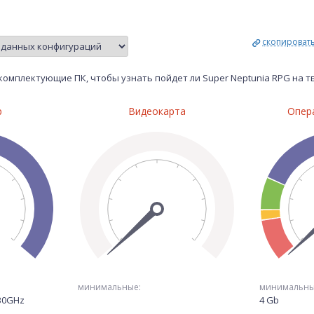
скопироват
комплектующие ПК, чтобы узнать пойдет ли Super Neptunia RPG на 
р
Видеокарта
Опер
минимальные:
минимальны
.30GHz
4 Gb