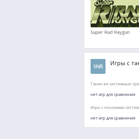
Super Rad Raygun
Игры с та
SNR
Такие же системные тр
нет игр для сравнения
Игры с похожими систе
нет игр для сравнения