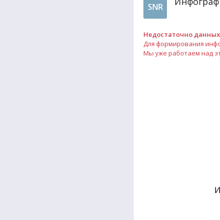
Инфографи
SNR
Недостаточно данных
Для формирования инфо
Мы уже работаем над эт
и