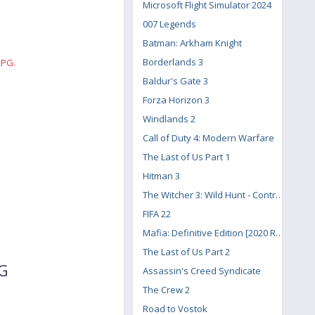
Microsoft Flight Simulator 2024
007 Legends
Batman: Arkham Knight
Borderlands 3
RPG.
Baldur's Gate 3
Forza Horizon 3
Windlands 2
Call of Duty 4: Modern Warfare
The Last of Us Part 1
Hitman 3
The Witcher 3: Wild Hunt - Contract: Missing Miners
FIFA 22
Mafia: Definitive Edition [2020 Remake]
The Last of Us Part 2
PG
Assassin's Creed Syndicate
The Crew 2
Road to Vostok