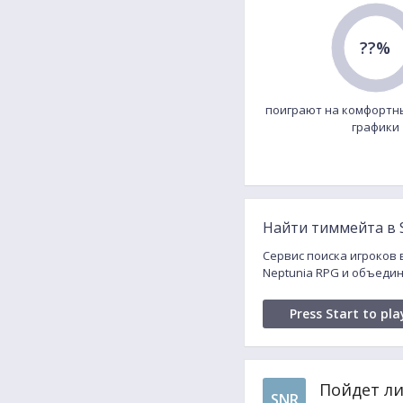
??%
поиграют на комфортн
графики
Найти тиммейта в 
Сервис поиска игроков 
Neptunia RPG и объедин
Press Start to pla
Пойдет ли
SNR