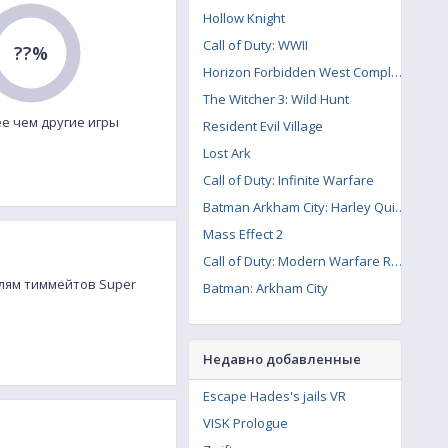
Hollow Knight
Call of Duty: WWII
??%
Horizon Forbidden West Complete Edition
The Witcher 3: Wild Hunt
е чем другие игры
Resident Evil Village
Lost Ark
Call of Duty: Infinite Warfare
Batman Arkham City: Harley Quinn's Revenge
Mass Effect 2
Call of Duty: Modern Warfare Remastered
елям тиммейтов Super
Batman: Arkham City
Недавно добавленные
Escape Hades's jails VR
VISK Prologue