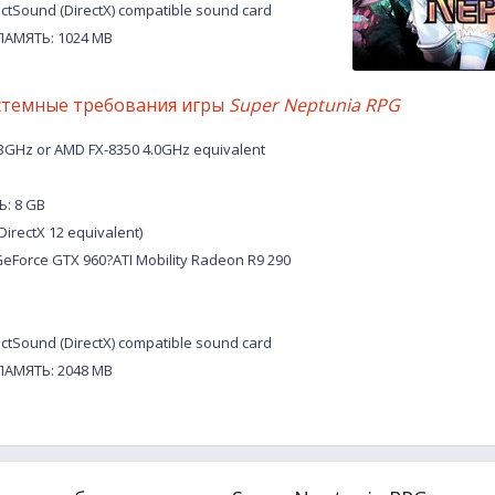
tSound (DirectX) compatible sound card
АМЯТЬ: 1024 MB
стемные требования игры
Super Neptunia RPG
.3GHz or AMD FX-8350 4.0GHz equivalent
: 8 GB
DirectX 12 equivalent)
eForce GTX 960?ATI Mobility Radeon R9 290
tSound (DirectX) compatible sound card
АМЯТЬ: 2048 MB