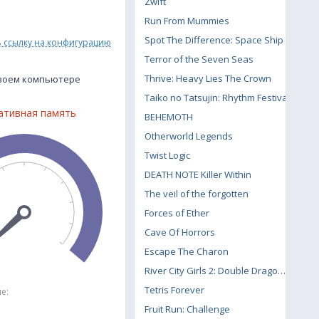
Zwift
Run From Mummies
Spot The Difference: Space Ship
ь ссылку на конфигурацию
Terror of the Seven Seas
Thrive: Heavy Lies The Crown
твоем компьютере
Taiko no Tatsujin: Rhythm Festival
ативная память
BEHEMOTH
Otherworld Legends
Twist Logic
DEATH NOTE Killer Within
The veil of the forgotten
Forces of Ether
Cave Of Horrors
Escape The Charon
River City Girls 2: Double Dragon DLC
Tetris Forever
е:
Fruit Run: Challenge