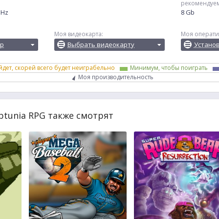
рекомендуе
GHz
8 Gb
Моя видеокарта:
Моя операти
ор
Выбрать видеокарту
Устано
йдет, скорей всего будет неиграбельно
Минимум, чтобы поиграть
Моя производительность
ptunia RPG также смотрят