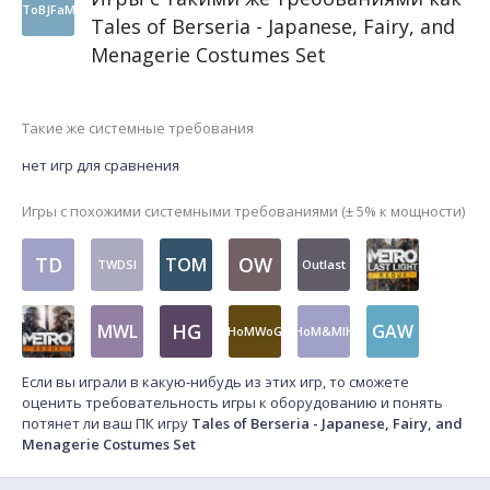
ToBJFaM
Tales of Berseria - Japanese, Fairy, and
Menagerie Costumes Set
Такие же системные требования
нет игр для сравнения
Игры с похожими системными требованиями (± 5% к мощности)
TD
OW
TOM
TWDSI
Outlast
HG
MWL
GAW
HoMWoG
HoM&MIH
Если вы играли в какую-нибудь из этих игр, то сможете
оценить требовательность игры к оборудованию и понять
потянет ли ваш ПК игру
Tales of Berseria - Japanese, Fairy, and
Menagerie Costumes Set