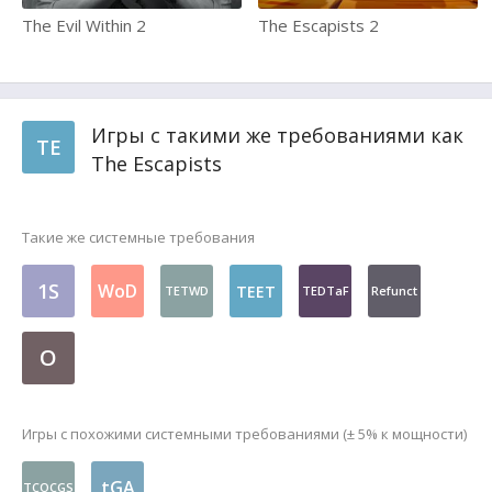
The Evil Within 2
The Escapists 2
Игры с такими же требованиями как
TE
The Escapists
Такие же системные требования
1S
WoD
TEET
TETWD
TEDTaF
Refunct
O
Игры с похожими системными требованиями (± 5% к мощности)
tGA
TCOCGS