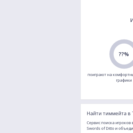
??%
поиграют на комфортн
графики
Найти тиммейта в T
Сервис поиска игроков 
Swords of Ditto и объед