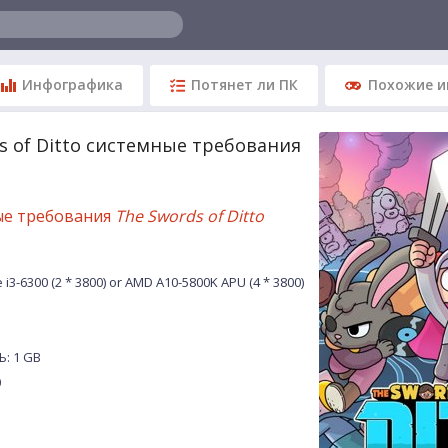
Инфографика
Потянет ли ПК
Похожие и
s of Ditto системные требования
ые требования
The Swords of Ditto
i3-6300 (2 * 3800) or AMD A10-5800K APU (4 * 3800)
: 1 GB
0