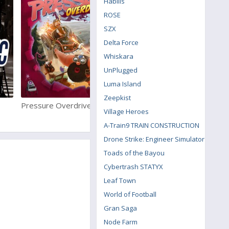
Habilis
ROSE
SZX
Delta Force
Whiskara
UnPlugged
Luma Island
Zeepkist
Pressure Overdrive
Harry Potter and the Goble
Village Heroes
of Fire
A-Train9 TRAIN CONSTRUCTION
Drone Strike: Engineer Simulator
Toads of the Bayou
Cybertrash STATYX
Leaf Town
World of Football
Gran Saga
Node Farm