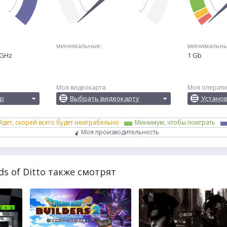
минимальные:
минимальны
0GHz
1 Gb
Моя видеокарта:
Моя операти
ор
Выбрать видеокарту
Устано
йдет, скорей всего будет неиграбельно
Минимум, чтобы поиграть
Моя производительность
s of Ditto также смотрят