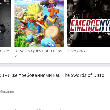
orever
DRAGON QUEST BUILDERS
EmergeNYC
2
кими же требованиями как The Swords of Ditto
ебования