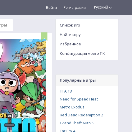
Русский
Войти
Регистрация
гры
Список игр
Найти игру
Избранное
Конфигурация моего ПК
Популярные игры
FIFA 18
Need for Speed Heat
Metro Exodus
Red Dead Redemption 2
Grand Theft Auto 5
Far Cry 4