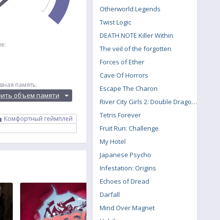
Otherworld Legends
Twist Logic
DEATH NOTE Killer Within
е:
The veil of the forgotten
Forces of Ether
Cave Of Horrors
вная память:
Escape The Charon
вить объем памяти
River City Girls 2: Double Dragon DLC
Tetris Forever
Комфортный геймплей
Fruit Run: Challenge
My Hotel
Japanese Psycho
Infestation: Origins
Echoes of Dread
Darfall
Mind Over Magnet