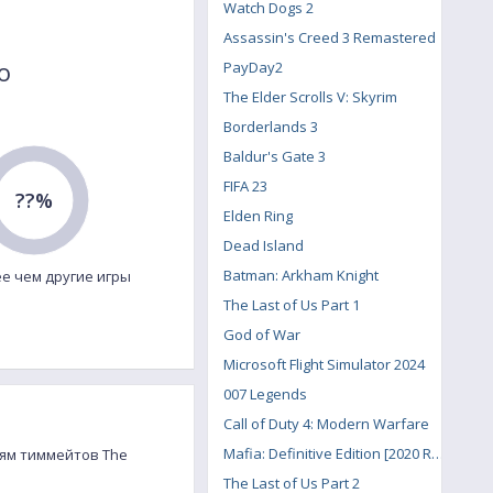
Watch Dogs 2
Assassin's Creed 3 Remastered
o
PayDay2
The Elder Scrolls V: Skyrim
Borderlands 3
Baldur's Gate 3
FIFA 23
??%
Elden Ring
Dead Island
Batman: Arkham Knight
е чем другие игры
The Last of Us Part 1
God of War
Microsoft Flight Simulator 2024
007 Legends
Call of Duty 4: Modern Warfare
Mafia: Definitive Edition [2020 Remake]
елям тиммейтов The
The Last of Us Part 2