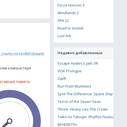
Forza Horizon 3
Windlands 2
FIFA 22
Road to Vostok
Lost Ark
Hitman 3
The Witcher 3: Wild Hunt - Contract: Missing Miners
Недавно добавленные
ь ссылку на конфигурацию
Resident Evil Village
Escape Hades's jails VR
Assassin's Creed Syndicate
твоем компьютере
VISK Prologue
The Crew 2
Zwift
ативная память
Call of Duty: Modern Warfare Remastered
Run From Mummies
Spot The Difference: Space Ship
Terror of the Seven Seas
Thrive: Heavy Lies The Crown
Taiko no Tatsujin: Rhythm Festival
BEHEMOTH