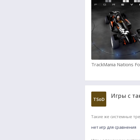
TrackMania Nations F
Игры с та
TSoD
Такие же системные тр
нет игр для сравнения