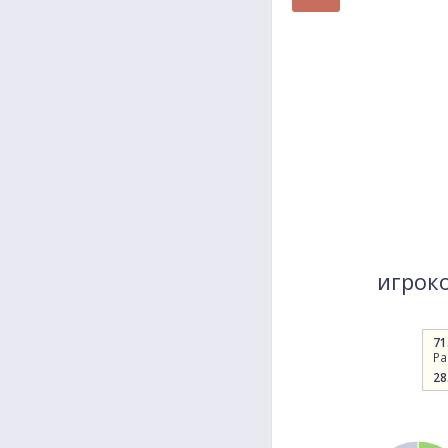
игроко
71
Pa
28