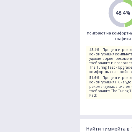
48.4%
поиграют на комфортн
графики
48.4%
- Процент игроко
конфигурация компьют
удовлетворяет рекомен
требования и позволяет
The Turing Test - Upgrad
комфортных настройках
51.6%
- Процент игроко
конфигурация ПК не удо
рекомендуемые систем
требования The Turing T
Pack
Найти тиммейта в T