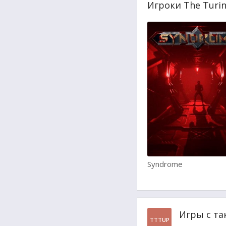
Игроки The Turin
Syndrome
Игры с та
TTTUP