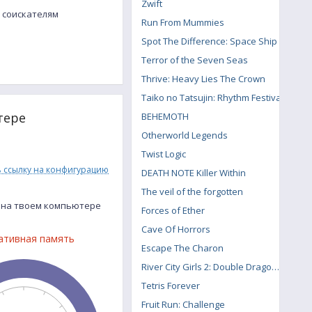
Zwift
к соискателям
Run From Mummies
Spot The Difference: Space Ship
Terror of the Seven Seas
Thrive: Heavy Lies The Crown
Taiko no Tatsujin: Rhythm Festival
тере
BEHEMOTH
Otherworld Legends
Twist Logic
ь ссылку на конфигурацию
DEATH NOTE Killer Within
The veil of the forgotten
k на твоем компьютере
Forces of Ether
Cave Of Horrors
ативная память
Escape The Charon
River City Girls 2: Double Dragon DLC
Tetris Forever
Fruit Run: Challenge