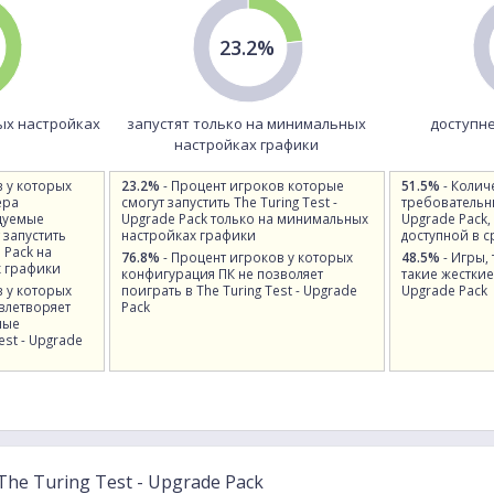
23.2%
ых настройках
запустят только на минимальных
доступне
настройках графики
в у которых
23.2%
- Процент игроков которые
51.5%
- Колич
ера
смогут запустить The Turing Test -
требовательны
дуемые
Upgrade Pack только на минимальных
Upgrade Pack,
 запустить
настройках графики
доступной в 
e Pack на
76.8%
- Процент игроков у которых
48.5%
- Игры,
 графики
конфигурация ПК не позволяет
такие жесткие 
в у которых
поиграть в The Turing Test - Upgrade
Upgrade Pack
влетворяет
Pack
ные
est - Upgrade
he Turing Test - Upgrade Pack