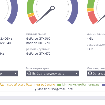
минимальные:
минимальны
@ 2.40GHz
GeForce GTX 560
4 Gb
Core 6400+
Radeon HD 5770
рекомендуе
8 Gb
рекомендуемые:
GHz
GeForce GTX 670
Моя видеокарта:
Моя операти
ор
Выбрать видеокарту
Устано
йдет, скорей всего будет неиграбельно
Минимум, чтобы поиграть
Моя производительность