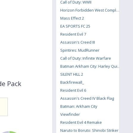
Call of Duty: WWII
Horizon Forbidden West Complete Edition
Mass Effect 2
EA SPORTS FC 25
Resident Evil 7
Assassin's Creed III
Spintires: MudRunner
Call of Duty: Infinite Warfare
Batman Arkham City: Harley Quinn's Revenge
SILENT HILL 2
de Pack
Backfirewall_
Resident Evil 6
Assassin's Creed IV Black Flag
Batman: Arkham City
Viewfinder
Resident Evil 4 Remake
Naruto to Boruto: Shinobi Striker