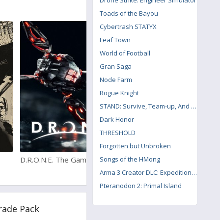
Drone Strike: Engineer Simulator
Toads of the Bayou
Cybertrash STATYX
Leaf Town
World of Football
Gran Saga
Node Farm
Rogue Knight
STAND: Survive, Team-up, And Never Die
Dark Honor
THRESHOLD
Forgotten but Unbroken
D.R.O.N.E. The Game
Songs of the HMong
The Sinking City
Arma 3 Creator DLC: Expeditionary Forces
Pteranodon 2: Primal Island
rade Pack