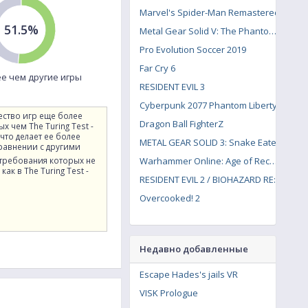
Marvel's Spider-Man Remastered
51.5%
Metal Gear Solid V: The Phantom Pain
Pro Evolution Soccer 2019
Far Cry 6
е чем другие игры
RESIDENT EVIL 3
Cyberpunk 2077 Phantom Liberty
ество игр еще более
Dragon Ball FighterZ
х чем The Turing Test -
 что делает ее более
METAL GEAR SOLID 3: Snake Eater
сравнении с другими
 требования которых не
Warhammer Online: Age of Reckoning
как в The Turing Test -
RESIDENT EVIL 2 / BIOHAZARD RE:2
Overcooked! 2
Недавно добавленные
Escape Hades's jails VR
VISK Prologue