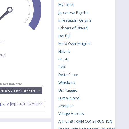
My Hotel
Japanese Psycho
Infestation: Origins
Echoes of Dread
Darfall
е:
Mind Over Magnet
Habilis
мые:
ROSE
SZX
Delta Force
Whiskara
вная память:
вить объем памяти
UnPlugged
Luma Island
Комфортный геймплей
Zeepkist
Village Heroes
A-Train9 TRAIN CONSTRUCTION