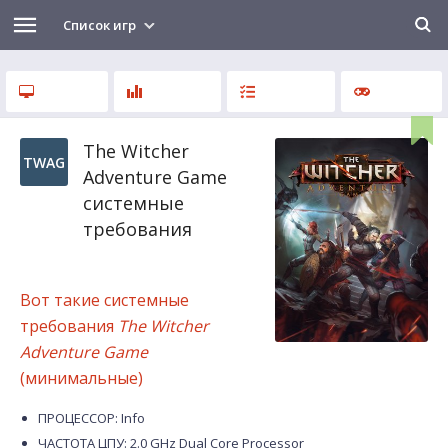
Список игр
The Witcher
TWAG
Adventure Game
системные
требования
Вот такие системные
требования
The Witcher
Adventure Game
(минимальные)
ПРОЦЕССОР: Info
ЧАСТОТА ЦПУ: 2.0 GHz Dual Core Processor