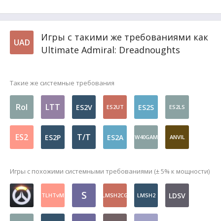
Игры с такими же требованиями как
UAD
Ultimate Admiral: Dreadnoughts
Такие же системные требования
RoI
LTT
ES2V
ES2S
ES2UT
ES2LS
ES2
T/T
ES2P
ES2A
W40GAM
ANVIL
Игры с похожими системными требованиями (± 5% к мощности)
S
LDSV
TLHTvM
LMSH2CG
LMSH2