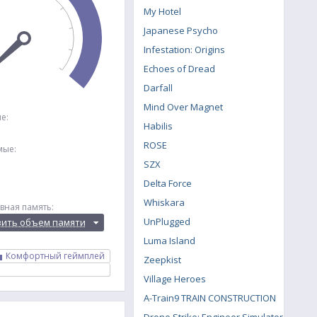
My Hotel
Japanese Psycho
Infestation: Origins
Echoes of Dread
Darfall
Mind Over Magnet
е:
Habilis
ROSE
мые:
SZX
Delta Force
Whiskara
вная память:
UnPlugged
вить объем памяти
Luma Island
Комфортный геймплей
Zeepkist
Village Heroes
A-Train9 TRAIN CONSTRUCTION