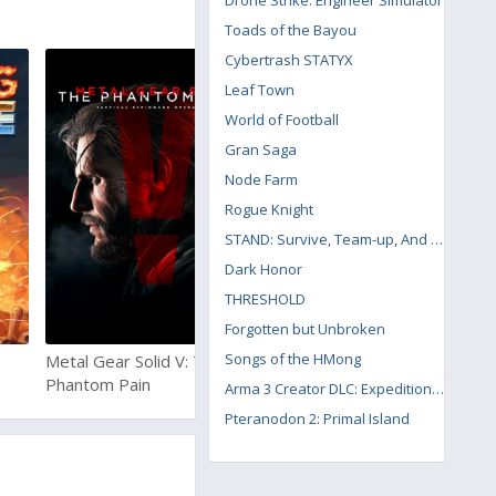
Drone Strike: Engineer Simulator
Toads of the Bayou
Cybertrash STATYX
Leaf Town
World of Football
Gran Saga
Node Farm
Rogue Knight
STAND: Survive, Team-up, And Never Die
Dark Honor
THRESHOLD
Forgotten but Unbroken
Songs of the HMong
Metal Gear Solid V: The
Battlefield 4
Phantom Pain
Arma 3 Creator DLC: Expeditionary Forces
Pteranodon 2: Primal Island