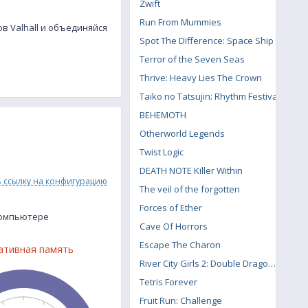
Zwift
Run From Mummies
в Valhall и объединяйся
Spot The Difference: Space Ship
Terror of the Seven Seas
Thrive: Heavy Lies The Crown
Taiko no Tatsujin: Rhythm Festival
BEHEMOTH
Otherworld Legends
Twist Logic
DEATH NOTE Killer Within
ь ссылку на конфигурацию
The veil of the forgotten
Forces of Ether
компьютере
Cave Of Horrors
Escape The Charon
ативная память
River City Girls 2: Double Dragon DLC
Tetris Forever
Fruit Run: Challenge