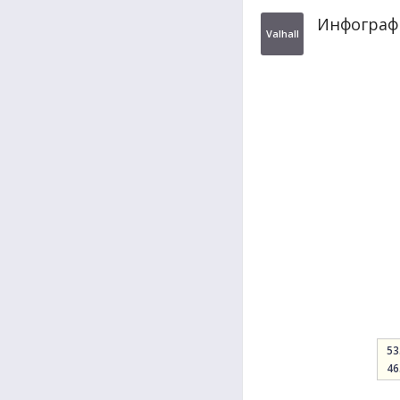
Инфографи
Valhall
53
46