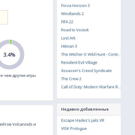
Forza Horizon 3
Windlands 2
FIFA 22
Road to Vostok
Lost Ark
Hitman 3
3.4%
The Witcher 3: Wild Hunt - Contract: Missing Miners
Resident Evil Village
Assassin's Creed Syndicate
е чем другие игры
The Crew 2
Call of Duty: Modern Warfare Remastered
Недавно добавленные
Escape Hades's jails VR
ейтов Volcanoids и
VISK Prologue