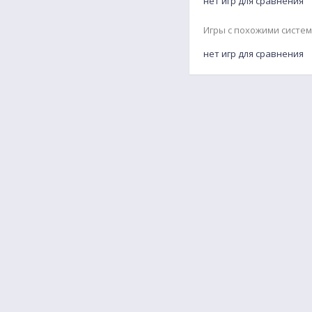
нет игр для сравнения
Игры с похожими систе
нет игр для сравнения
FAQ
Найти друга для игры