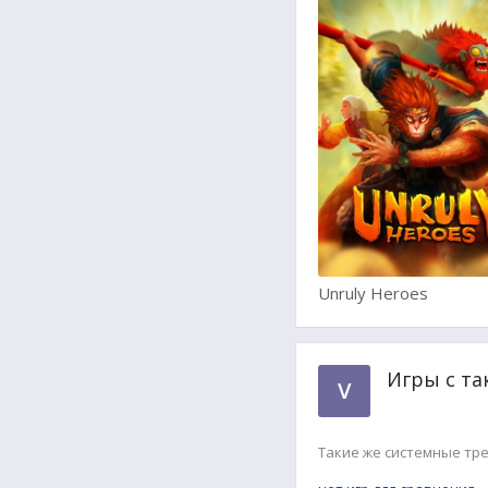
Unruly Heroes
Игры с та
V
Такие же системные тр