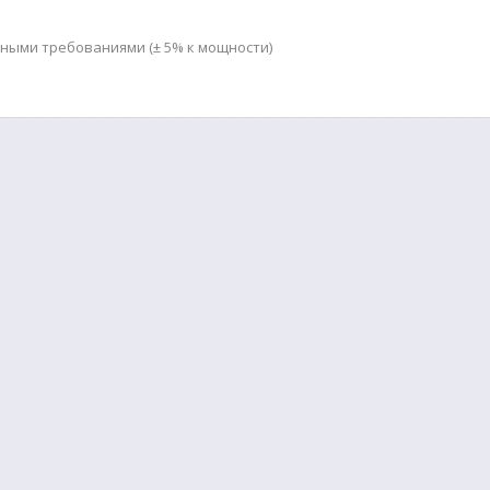
мными требованиями (± 5% к мощности)
Обратная связь
Правила пользования
Политика конфиденциальн