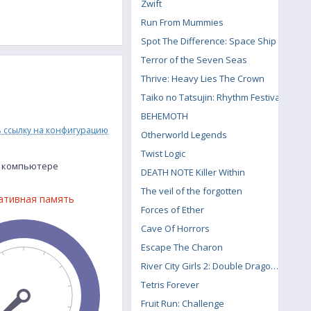
Zwift
Run From Mummies
Spot The Difference: Space Ship
Terror of the Seven Seas
Thrive: Heavy Lies The Crown
Taiko no Tatsujin: Rhythm Festival
BEHEMOTH
ь ссылку на конфигурацию
Otherworld Legends
Twist Logic
м компьютере
DEATH NOTE Killer Within
The veil of the forgotten
ативная память
Forces of Ether
Cave Of Horrors
Escape The Charon
River City Girls 2: Double Dragon DLC
Tetris Forever
Fruit Run: Challenge