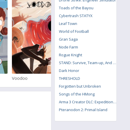
Drone Strike: Engineer Simulator
Toads of the Bayou
Cybertrash STATYX
Leaf Town
World of Football
Gran Saga
Node Farm
Rogue Knight
STAND: Survive, Team-up, And Never Die
Dark Honor
Voodoo
VRChat
THRESHOLD
Forgotten but Unbroken
Songs of the HMong
Arma 3 Creator DLC: Expeditionary Forces
Pteranodon 2: Primal Island