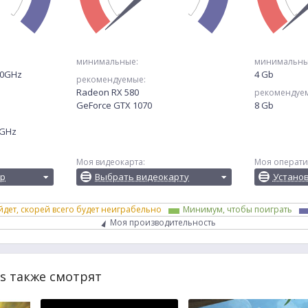
минимальные:
минимальны
.30GHz
4 Gb
рекомендуемые:
Radeon RX 580
рекомендуе
GeForce GTX 1070
8 Gb
0GHz
Моя видеокарта:
Моя операти
ор
Выбрать видеокарту
Устано
йдет, скорей всего будет неиграбельно
Минимум, чтобы поиграть
Моя производительность
ds также смотрят