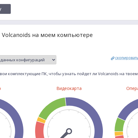
y
 Volcanoids на моем компьютере
скопироват
вои комплектующие ПК, чтобы узнать пойдет ли Volcanoids на твое
р
Видеокарта
Опер