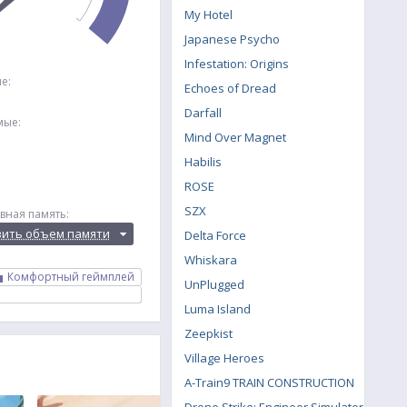
My Hotel
Japanese Psycho
Infestation: Origins
е:
Echoes of Dread
Darfall
мые:
Mind Over Magnet
Habilis
ROSE
SZX
вная память:
вить объем памяти
Delta Force
Whiskara
Комфортный геймплей
UnPlugged
Luma Island
Zeepkist
Village Heroes
A-Train9 TRAIN CONSTRUCTION