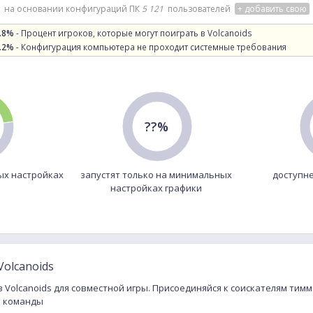
на основании конфигураций ПК
5 121
пользователей
+ добавить свою
.8%
- Процент игроков, которые могут поиграть в Volcanoids
.2%
- Конфигурация компьютера не проходит системные требования
??%
ых настройках
запустят только на минимальных
доступне
настройках графики
olcanoids
в Volcanoids для совместной игры. Присоединяйся к соискателям тимм
и команды