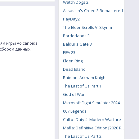
Watch Dogs 2
Assassin's Creed 3 Remastered
PayDay2
The Elder Scrolls V: Skyrim
Borderlands 3
м игры Volcanoids.
Baldur's Gate 3
 сбором данных.
FIFA 23
Elden Ring
Dead Island
Batman: Arkham Knight
The Last of Us Part 1
God of War
Microsoft Flight Simulator 2024
007 Legends
Call of Duty 4: Modern Warfare
Mafia: Definitive Edition [2020 Remake]
The Last of Us Part 2