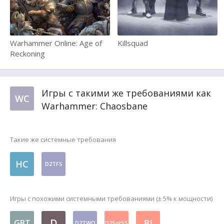
Warhammer Online: Age of
Killsquad
Reckoning
Игры с такими же требованиями как
WC
Warhammer: Chaosbane
Такие же системные требования
HC
D2TFS
Игры с похожими системными требованиями (± 5% к мощности)
D
BI
GBT
D2TWQ
D2SotSS