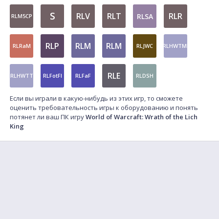
S
RLV
RLT
RLR
RLSA
RLM5CP
RLP
RLM
RLM
RLRaM
RLJWC
RLHWTMI
RLE
RLHWTT
RLFotFI
RLFaF
RLDSH
Если вы играли в какую-нибудь из этих игр, то сможете
оценить требовательность игры к оборудованию и понять
потянет ли ваш ПК игру
World of Warcraft: Wrath of the Lich
King