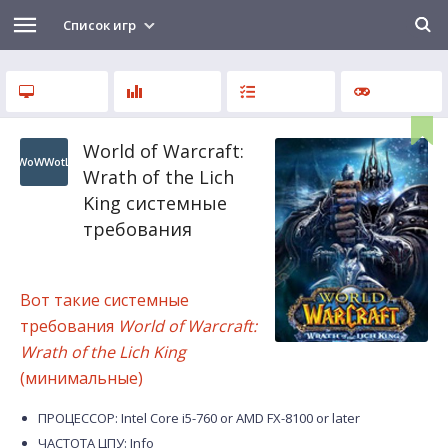
Список игр
World of Warcraft:
WoWWotL
Wrath of the Lich
King системные
требования
Вот такие системные
требования
World of Warcraft:
Wrath of the Lich King
(минимальные)
ПРОЦЕССОР: Intel Core i5-760 or AMD FX-8100 or later
ЧАСТОТА ЦПУ: Info