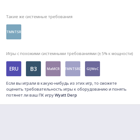
Такие же системные требования
TMNTSR
Игры с похожими системными требованиями (± 5% к мощности)
B3
ERU
MaMCR
TMNTSRD
GIJWoC
Если вы играли в какую-нибудь из этих игр, то сможете
оценить требовательность игры к оборудованию и понять
потянет ли ваш ПК игру
Wyatt Derp