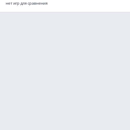
нет игр для сравнения
FAQ
Найти друга для игры
Обратная связь