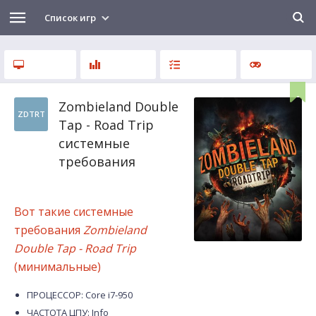
Список игр
Zombieland Double
ZDTRT
Tap - Road Trip
системные
требования
Вот такие системные
требования
Zombieland
Double Tap - Road Trip
(минимальные)
ПРОЦЕССОР: Core i7-950
ЧАСТОТА ЦПУ: Info