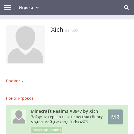
Игроки
Xich
#34096
Профиль
Поиск игроков
Minecraft Realms #3947 by Xich
MR
Зайду на сервер на интересную сборку
модов, мой дискорд: Xich#4679
minecraft-realms