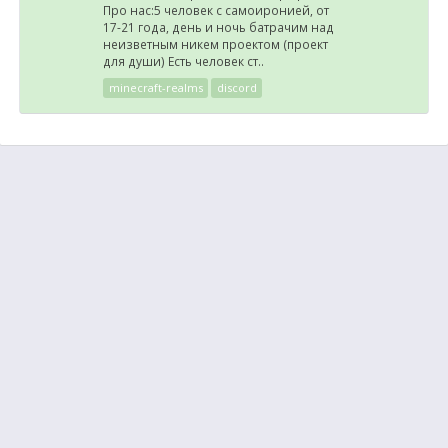
Про нас:5 человек с самоиронией, от
17-21 года, день и ночь батрачим над
неизветным никем проектом (проект
для души) Есть человек ст..
minecraft-realms
discord