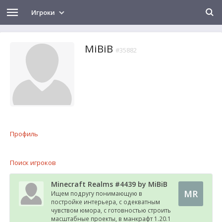
Игроки
MiBiB
#35882
Профиль
Поиск игроков
Minecraft Realms #4439 by MiBiB
MR
Ищем подругу понимающую в
постройке интерьера, с одекватным
чувством юмора, с готовностью строить
масштабные проекты, в манкрафт 1.20.1