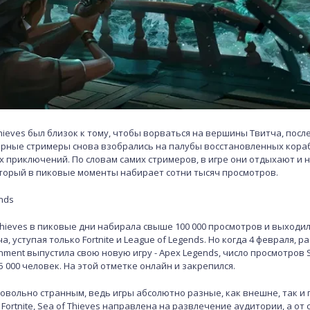
Thieves был близок к тому, чтобы ворваться на вершины Твитча, посл
ярные стримеры снова взобрались на палубы восстановленных кора
х приключений. По словам самих стримеров, в игре они отдыхают и 
который в пиковые моменты набирает сотни тысяч просмотров.
nds
 Thieves в пиковые дни набирала свыше 100 000 просмотров и выходи
, уступая только Fortnite и League of Legends. Но когда 4 февраля, ра
nment выпустила свою новую игру - Apex Legends, число просмотров S
15 000 человек. На этой отметке онлайн и закрепился.
овольно странным, ведь игры абсолютно разные, как внешне, так и 
с Fortnite, Sea of Thieves направлена на развлечение аудитории, а от