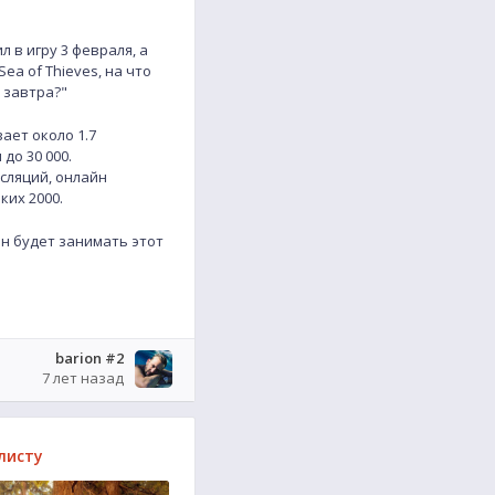
 в игру 3 февраля, а
ea of Thieves, на что
й завтра?"
ает около 1.7
до 30 000.
нсляций, онлайн
ких 2000.
он будет занимать этот
barion #2
7 лет назад
листу