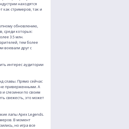
ндустрии находятся
т как стримеров, так и
рупному обновлению,
в, среди которых:
олее 3.5 млн.
зрителей, тем более
и воевали друг с
нить интерес аудитории
нд славы. Прямо сейчас
 не приверженными. А
в и слезинки по своим
ить свежесть, это может
пкие лапы Apex Legends.
меров. В момент
зились, но игра все