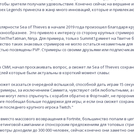
тобы зрители получали удовольствие. Конечно сейчас на вершине и
pex Legends принесла в жанр много инноваций, которые и привлекаю
лярности Sea of Thieves в начале 2019 года произошел благодаря к
азнообразнее. Это привело к интересу со сторону крупных стримеро
, TimTheTatman, Ninja. Для примера, только Summit1g имеет на Твитче б
ство таких знаковых стримеров не могло остаться незаметным для 
стью посвящены PVP. Стримеры со своими друзьями или подписчикам
х СМИ, начал проскакивать вопрос, а сможет ли Sea of Thieves сохра
слей которые были актуальны в короткий момент славы:
 может оказаться очередной вспышкой, способной дать играм 15 секу
стримеры, за исключением Саммита, чувствуют себя любопытными, а
ни могут легко спрыгнуть с корабля обратно в Фортнайт, не пророни
are пообещал больше поддержки для игры, и если она сможет сохран
я последнего крупного игрока Twitch."
а вместо массового возвращения в Fortnite, большинство попали в це
етинговой кампании и спонсорским предложениям для топовых стри
смотры доходили до 300 000 человек, сейчас конечно они заметно сни