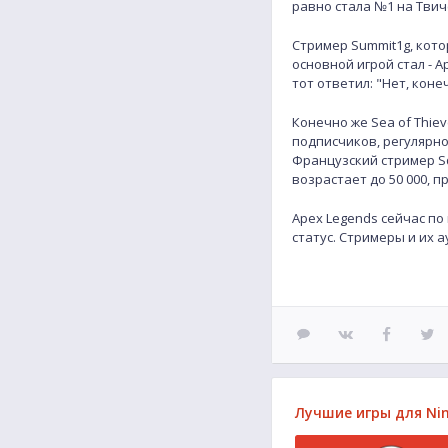
равно стала №1 на Твич
Стример Summit1g, котор
основной игрой стал - A
тот ответил: "Нет, коне
Конечно же Sea of Thie
подписчиков, регулярно
Французский стример Sq
возрастает до 50 000, п
Apex Legends сейчас по
статус. Стримеры и их а
Лучшие игры для Nin