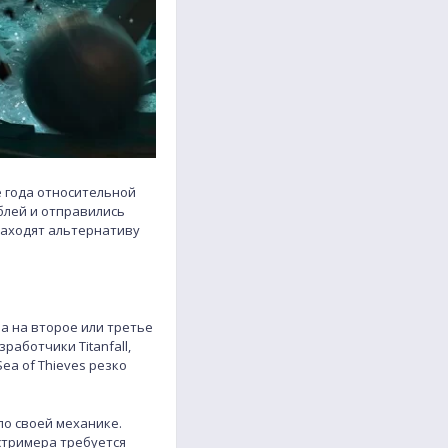
е года относительной
блей и отправились
находят альтернативу
ла на второе или третье
зработчики Titanfall,
ea of Thieves резко
по своей механике.
 стримера требуется