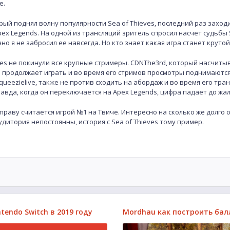
е.
ый поднял волну популярности Sea of Thieves, последний раз заходил
pex Legends. На одной из трансляций зритель спросил насчет судьбы S
чно я не забросил ее навсегда. Но кто знает какая игра станет круто
ves не покинули все крупные стримеры. CDNThe3rd, который насчитыв
 продолжает играть и во время его стримов просмотры поднимаются 
ueezielive, также не против сходить на абордаж и во время его тра
равда, когда он переключается на Apex Legends, цифра падает до жал
 праву считается игрой №1 на Твиче. Интересно на сколько же долго 
удитория непостоянны, история с Sea of Thieves тому пример.
tendo Switch в 2019 году
Mordhau как построить бал