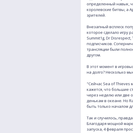
определенный навык, ч
королевские битвы, а A
зрителей.
Внезапный всплеск попу
которое сделало игру р
Summit1g, Dr Disrespect
подписчиков. Соперниче
трансляции были полно
другом.
В этот момент в игровы
на долго? Несколько мы
"Сейчас Sea of Thieves
кажется, что большие 
через неделю или две о
денькам в океане. Но R
быть только началом дл
Так и случилось, правд
Благодаря мощной марк
запуска, 4 февраля про