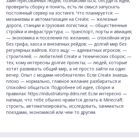
заинтересованных людей, познакомиться, обсудить идеи,
проверить сборку и понять, есть ли смысл запускать
постоянный сервер на хостинге. Что планируется: —
механизмы и автоматизация на Create; — железные
дороги, станции и грузовая логистика; — общественные
стройки и инфраструктура; — транспорт, порты и авиация;
— экономика и поселения по желанию; — спокойная игра
без грифа, хаоса и внезапных рейдов; — долгий мир без
регулярных вайпов. Кого ищу: — адекватных игроков; —
строителей; — любителей Create и технических сборок; —
тех, кому интересны долгие проекты; — людей, которые
хотят развивать общий мир, а не просто зайти на один
вечер. Опыт с модами необязателен. Если Create знаешь
плохо — нормально, главное желание разбираться и
спокойно общаться. Подробнее об идее, сборке и
правилах: https://industrialsmp.ddns.net Если интересно —
напиши, что тебе обычно нравится делать в Minecraft:
строить, автоматизировать, исследовать, заниматься
поездами, экономикой или чем-то другим.