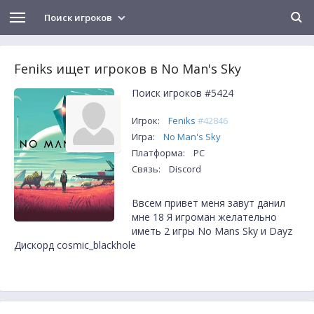
Поиск игроков
Feniks ищет игроков в No Man's Sky
Поиск игроков #5424
Игрок:
Feniks
#42846
Игра:
No Man's Sky
Платформа:
PC
Связь:
Discord
Ввсем привет меня завут данил
мне 18 Я игроман желательно
иметь 2 игры No Mans Sky и Dayz
Дискорд cosmic_blackhole