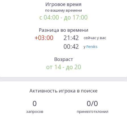
Игровое время
по вашему времени
с 04:00 - до 17:00
Разница во времени
+03:00
21:42
сейчас у вас
00:42
у
Feniks
Возраст
от 14 - до 20
Активность игрока в поиске
0
0/0
запросов
принял/отклонил