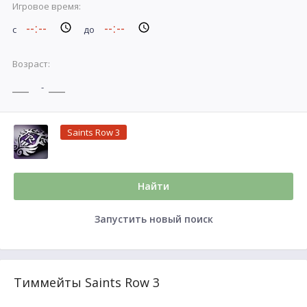
Игровое время:
с
до
Возраст:
-
Saints Row 3
Найти
Запустить новый поиск
Тиммейты Saints Row 3