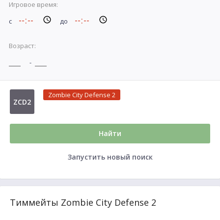
Игровое время:
с
до
Возраст:
-
Zombie City Defense 2
ZCD2
Найти
Запустить новый поиск
Тиммейты Zombie City Defense 2