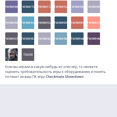
TW3WHWt
TW3WHTD
TW3WHTA
TW3WHSA
TW3WHNQ
TW3WHNQ
TW3WHNF
TW3WHHo
TW3WHGo
TW3WHEP
TW3WHEC
TW3WHCS
TW3WHCM
TW3WHBa
TW3WHBa
TW3WHBH
TW3WHAL
TW3WHAL
TDDDE
Если вы играли в какую-нибудь из этих игр, то сможете
оценить требовательность игры к оборудованию и понять
потянет ли ваш ПК игру
Checkmate Showdown