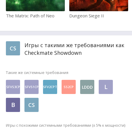
The Matrix: Path of Neo
Dungeon Siege II
Игры с такими же требованиями как
CS
Checkmate Showdown
Такие же системные требования
L
LDDD
SFVS3CP
SFVS1CP
SFV2CPT
SS2CP
B
CS
Игры с похожими системными требованиями (± 5% к мощности)