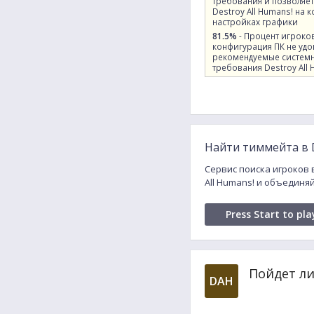
требования и позволяет
Destroy All Humans! на
настройках графики
81.5%
- Процент игроко
конфигурация ПК не удо
рекомендуемые систем
требования Destroy All 
Найти тиммейта в D
Сервис поиска игроков 
All Humans! и объединя
Press Start to pla
Пойдет ли
DAH