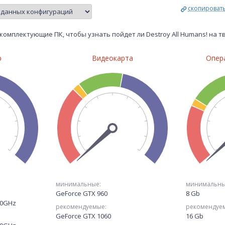
скопироват
комплектующие ПК, чтобы узнать пойдет ли Destroy All Humans! на 
р
Видеокарта
Опер
минимальные:
минимальны
GeForce GTX 960
8 Gb
.50GHz
рекомендуемые:
рекомендуе
GeForce GTX 1060
16 Gb