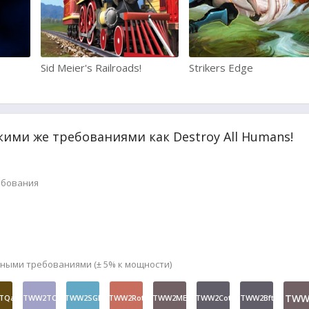
Sid Meier's Railroads!
Strikers Edge
кими же требованиями как Destroy All Humans!
ебования
мными требованиями (± 5% к мощности)
TWW
TQa
TWW2TC
TWW2SGE
TWW2Rot
TWW2ME
TWW2Cot
TWW2Bft