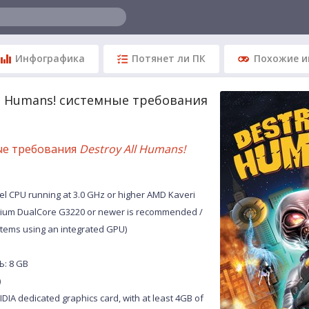
Инфографика
Потянет ли ПК
Похожие и
ll Humans! системные требования
ые требования
Destroy All Humans!
l CPU running at 3.0 GHz or higher AMD Kaveri
ntium DualCore G3220 or newer is recommended /
stems using an integrated GPU)
: 8 GB
)
A dedicated graphics card, with at least 4GB of