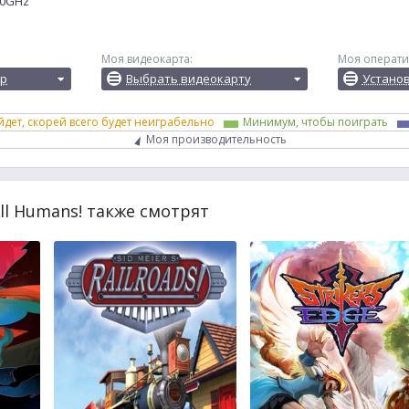
.20GHz
Моя видеокарта:
Моя операти
ор
Выбрать видеокарту
Устано
йдет, скорей всего будет неиграбельно
Минимум, чтобы поиграть
Моя производительность
ll Humans! также смотрят