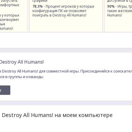
 запустить
графики
доступной в 
 комфортных
78.3%
- Процент игроков у которых
90%
- Игры, т
конфигурация ПК не позволяет
такие жесткие 
в у которых
поиграть в Destroy All Humans!
Humans!
влетворяет
ные
Humans!
estroy All Humans!
в Destroy All Humans! для совместной игры. Присоединяйся к соискат
йся в группы и команды
y
 Destroy All Humans! на моем компьютере