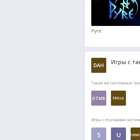
Pyre
Игры с та
DAH
Такие же системные тр
DTMR
ERDoG
Игры с похожими систе
S
U
TWWI