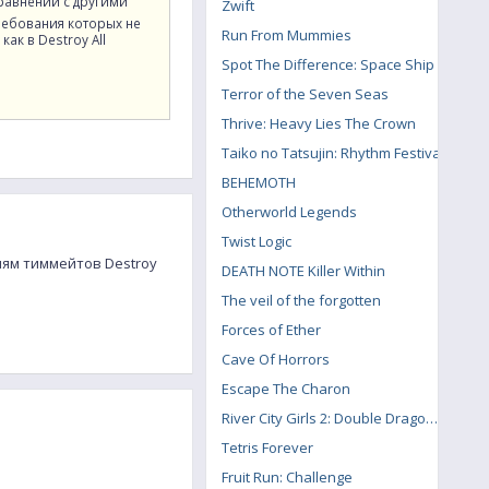
сравнении с другими
Zwift
ребования которых не
Run From Mummies
как в Destroy All
Spot The Difference: Space Ship
Terror of the Seven Seas
Thrive: Heavy Lies The Crown
Taiko no Tatsujin: Rhythm Festival
BEHEMOTH
Otherworld Legends
Twist Logic
елям тиммейтов Destroy
DEATH NOTE Killer Within
The veil of the forgotten
Forces of Ether
Cave Of Horrors
Escape The Charon
River City Girls 2: Double Dragon DLC
Tetris Forever
Fruit Run: Challenge