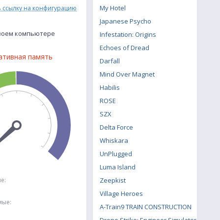
My Hotel
ь ссылку на конфигурацию
Japanese Psycho
твоем компьютере
Infestation: Origins
Echoes of Dread
ативная память
Darfall
Mind Over Magnet
Habilis
ROSE
SZX
Delta Force
Whiskara
UnPlugged
Luma Island
е:
Zeepkist
Village Heroes
мые:
A-Train9 TRAIN CONSTRUCTION