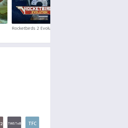
Rocketbirds 2 Evolution
Detroit: Become Human
TFC
2
TWSToB