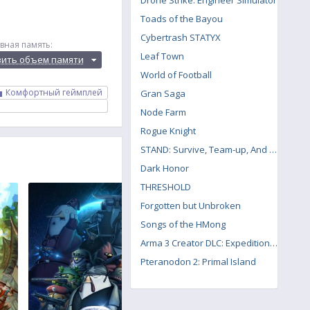
Drone Strike: Engineer Simulator
Toads of the Bayou
Cybertrash STATYX
вная память:
Leaf Town
вить объем памяти
World of Football
Комфортный геймплей
Gran Saga
Node Farm
Rogue Knight
STAND: Survive, Team-up, And Never Die
Dark Honor
THRESHOLD
Forgotten but Unbroken
Songs of the HMong
Arma 3 Creator DLC: Expeditionary Forces
Pteranodon 2: Primal Island