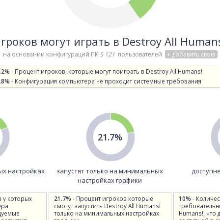
гроков могут играть в Destroy All Human
на основании конфигураций ПК
5 121
пользователей
+ добавить свою
.2%
- Процент игроков, которые могут поиграть в Destroy All Humans!
.8%
- Конфигурация компьютера не проходит системные требования
21.7%
ых настройках
запустят только на минимальных
доступне
настройках графики
в у которых
21.7%
- Процент игроков которые
10%
- Количес
ера
смогут запустить Destroy All Humans!
требовательны
дуемые
только на минимальных настройках
Humans!, что 