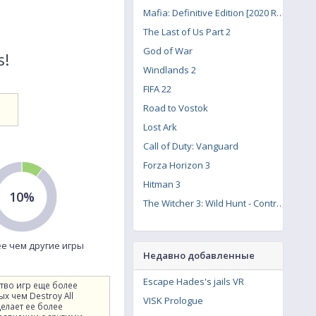
Mafia: Definitive Edition [2020 Remake]
The Last of Us Part 2
God of War
s!
Windlands 2
FIFA 22
Road to Vostok
Lost Ark
Call of Duty: Vanguard
Forza Horizon 3
Hitman 3
10%
The Witcher 3: Wild Hunt - Contract: Missing Miners
е чем другие игры
Недавно добавленные
Escape Hades's jails VR
тво игр еще более
х чем Destroy All
VISK Prologue
делает ее более