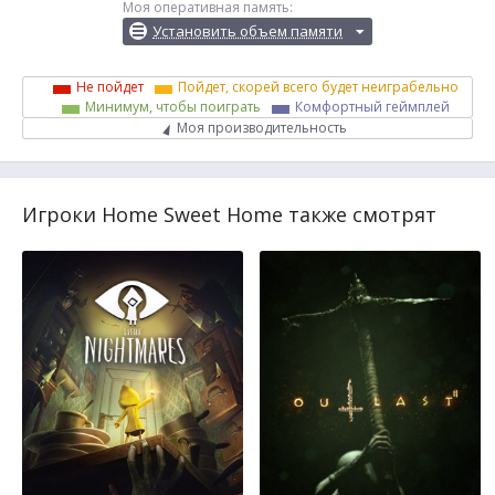
Моя оперативная память:
Установить объем памяти
Не пойдет
Пойдет, скорей всего будет неиграбельно
Минимум, чтобы поиграть
Комфортный геймплей
Моя производительность
Игроки Home Sweet Home также смотрят