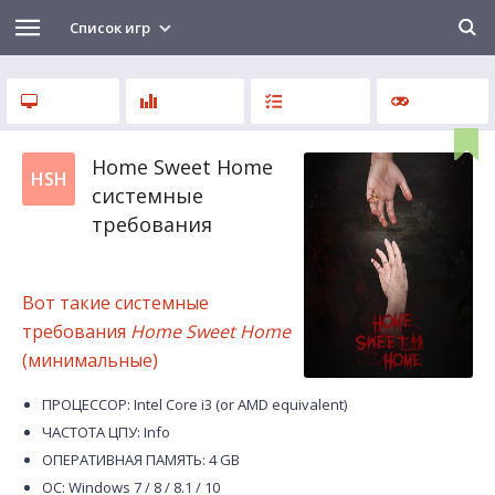
Список игр
Home Sweet Home
HSH
системные
требования
Вот такие системные
требования
Home Sweet Home
(минимальные)
ПРОЦЕССОР: Intel Core i3 (or AMD equivalent)
ЧАСТОТА ЦПУ: Info
ОПЕРАТИВНАЯ ПАМЯТЬ: 4 GB
ОС: Windows 7 / 8 / 8.1 / 10