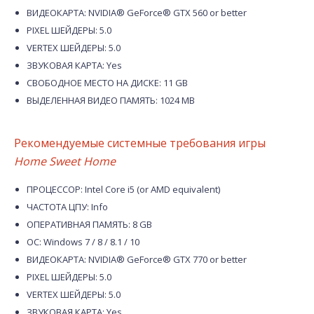
ВИДЕОКАРТА: NVIDIA® GeForce® GTX 560 or better
PIXEL ШЕЙДЕРЫ: 5.0
VERTEX ШЕЙДЕРЫ: 5.0
ЗВУКОВАЯ КАРТА: Yes
СВОБОДНОЕ МЕСТО НА ДИСКЕ: 11 GB
ВЫДЕЛЕННАЯ ВИДЕО ПАМЯТЬ: 1024 MB
Рекомендуемые системные требования игры
Home Sweet Home
ПРОЦЕССОР: Intel Core i5 (or AMD equivalent)
ЧАСТОТА ЦПУ: Info
ОПЕРАТИВНАЯ ПАМЯТЬ: 8 GB
ОС: Windows 7 / 8 / 8.1 / 10
ВИДЕОКАРТА: NVIDIA® GeForce® GTX 770 or better
PIXEL ШЕЙДЕРЫ: 5.0
VERTEX ШЕЙДЕРЫ: 5.0
ЗВУКОВАЯ КАРТА: Yes