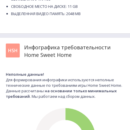
СВОБОДНОЕ МЕСТО НА ДИСКЕ: 11 GB
ВЫДЕЛЕННАЯ ВИДЕО ПАМЯТЬ: 2048 MB
Инфографика требовательности
HSH
Home Sweet Home
Неполные данные!
Для формирования инфографики используются неполные
технические данные по требованиям игры Home Sweet Home.
Данные рассчитаны
на основании только минимальных
требований
. Мы работаем над сбором данных.