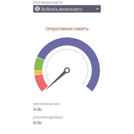
Моя видеокарта:
Выбрать видеокарту
Оперативная память
минимальные:
4 Gb
рекомендуемые:
8 Gb