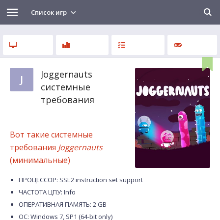
Список игр
Joggernauts
J
системные
требования
Вот такие системные
требования
Joggernauts
(минимальные)
ПРОЦЕССОР: SSE2 instruction set support
ЧАСТОТА ЦПУ: Info
ОПЕРАТИВНАЯ ПАМЯТЬ: 2 GB
ОС: Windows 7, SP1 (64-bit only)