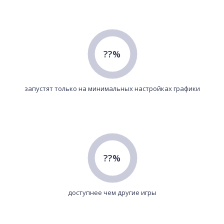
??%
запустят только на минимальных настройках графики
??%
доступнее чем другие игры