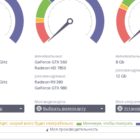
минимальные:
минимальны
0GHz
GeForce GTX 560
8 Gb
Radeon HD 7850
рекомендуе
12 Gb
рекомендуемые:
0GHz
Radeon R9 380
GeForce GTX 980
Моя видеокарта:
Моя операти
ор
Выбрать видеокарту
Устано
йдет, скорей всего будет неиграбельно
Минимум, чтобы поиграть
Моя производительность