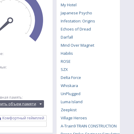
My Hotel
Japanese Psycho
Infestation: Origins
Echoes of Dread
Darfall
Mind Over Magnet
Habilis
е:
ROSE
мые:
SZX
Delta Force
Whiskara
UnPlugged
вная память:
Luma Island
вить объем памяти
Zeepkist
Village Heroes
Комфортный геймплей
A-Train9 TRAIN CONSTRUCTION