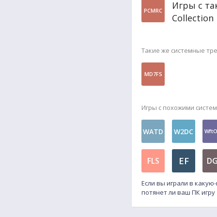
Игры с та
PCMRC
Collection
Такие же системные тр
MD7FS
Игры с похожими систе
WATD
W2DC
Wft
EF
FLS
DG
Если вы играли в какую
потянет ли ваш ПК игру