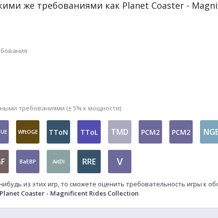
кими же требованиями как Planet Coaster - Magnif
ебования
мными требованиями (± 5% к мощности)
TMD
NG
TToN
TToL
PCM2
PCM2
OUE
WftOGE
V
F
RRE
BaEBP
AitDI
-нибудь из этих игр, то сможете оценить требовательность игры к о
Planet Coaster - Magnificent Rides Collection