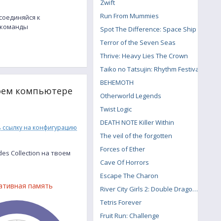
Zwift
Run From Mummies
исоединяйся к
и команды
Spot The Difference: Space Ship
Terror of the Seven Seas
Thrive: Heavy Lies The Crown
Taiko no Tatsujin: Rhythm Festival
BEHEMOTH
 моем компьютере
Otherworld Legends
Twist Logic
DEATH NOTE Killer Within
ь ссылку на конфигурацию
The veil of the forgotten
Forces of Ether
es Collection на твоем
Cave Of Horrors
Escape The Charon
ативная память
River City Girls 2: Double Dragon DLC
Tetris Forever
Fruit Run: Challenge