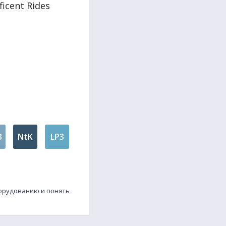
icent Rides
B
NtK
LP3
борудованию и понять