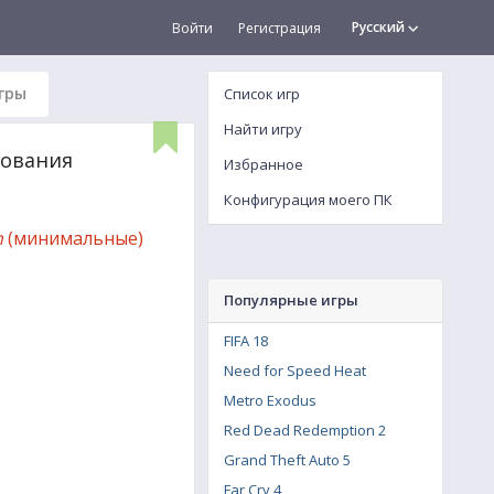
Русский
Войти
Регистрация
гры
Список игр
Найти игру
ебования
Избранное
Конфигурация моего ПК
n
(минимальные)
Популярные игры
FIFA 18
Need for Speed Heat
Metro Exodus
Red Dead Redemption 2
Grand Theft Auto 5
Far Cry 4