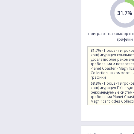
31.7%
поиграют на комфортн
графики
31.7%
- Процент игроко
конфигурация компьют
удовлетворяет рекомен
требования и позволяет
Planet Coaster - Magnific
Collection на комфортн
графики
68.3%
- Процент игроко
конфигурация ПК не удо
рекомендуемые систем
требования Planet Coast
Magnificent Rides Collect