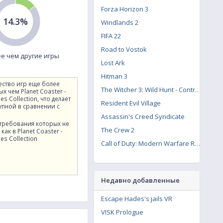
Forza Horizon 3
14.3%
Windlands 2
FIFA 22
Road to Vostok
е чем другие игры
Lost Ark
Hitman 3
ество игр еще более
The Witcher 3: Wild Hunt - Contract: Missing Miners
х чем Planet Coaster -
des Collection, что делает
Resident Evil Village
упной в сравнении с
Assassin's Creed Syndicate
 требования которых не
The Crew 2
как в Planet Coaster -
des Collection
Call of Duty: Modern Warfare Remastered
Недавно добавленные
Escape Hades's jails VR
VISK Prologue