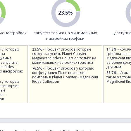
23.5%
ых настройках
запустят только на минимальных
доступне
настройках графики
в у которых
23.5%
- Процент игроков которые
14.3%
- Колич
ера
смогут запустить Planet Coaster -
требовательны
дуемые
Magnificent Rides Collection только на
Magnificent Ri
 запустить
минимальных настройках графики
ее более дост
ent Rides
другими
76.5%
- Процент игроков у которых
ых настройках
конфигурация ПК не позволяет
85.7%
- Игры,
поиграть в Planet Coaster - Magnificent
такие жесткие 
в у которых
Rides Collection
Magnificent Ri
влетворяет
ные
er -
ion