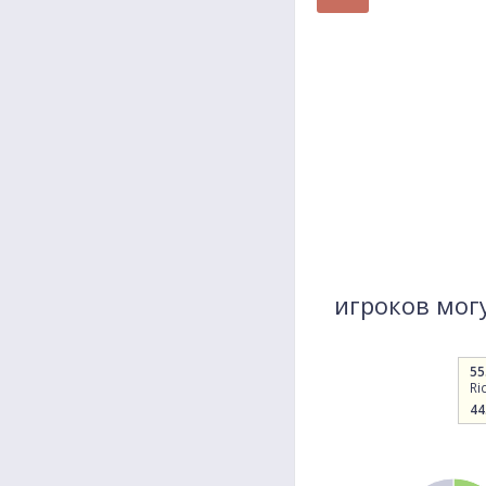
игроков могут
55
Ri
44