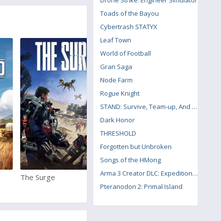
Drone Strike: Engineer Simulator
Toads of the Bayou
Cybertrash STATYX
Leaf Town
World of Football
Gran Saga
Node Farm
Rogue Knight
STAND: Survive, Team-up, And Never Die
Dark Honor
THRESHOLD
Forgotten but Unbroken
Songs of the HMong
Arma 3 Creator DLC: Expeditionary Forces
The Surge
Chronicon
Pteranodon 2: Primal Island