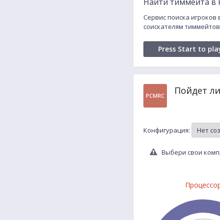
Найти тиммейта в Pl
Сервис поиска игроков в 
соискателям тиммейтов P
Press Start to pla
Пойдет ли 
PCMRC
Конфигурация:
Выбери свои компле
Процессо