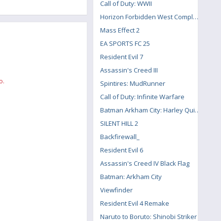
Call of Duty: WWII
Horizon Forbidden West Complete Edition
Mass Effect 2
EA SPORTS FC 25
Resident Evil 7
Assassin's Creed III
o.
Spintires: MudRunner
Call of Duty: Infinite Warfare
Batman Arkham City: Harley Quinn's Revenge
SILENT HILL 2
Backfirewall_
Resident Evil 6
Assassin's Creed IV Black Flag
Batman: Arkham City
Viewfinder
Resident Evil 4 Remake
Naruto to Boruto: Shinobi Striker