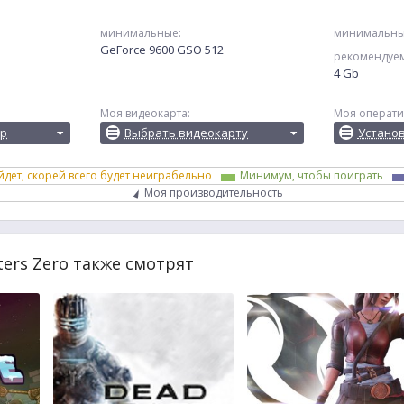
минимальные:
минимальны
GeForce 9600 GSO 512
рекомендуе
4 Gb
Моя видеокарта:
Моя операти
ор
Выбрать видеокарту
Устано
йдет, скорей всего будет неиграбельно
Минимум, чтобы поиграть
Моя производительность
ters Zero также смотрят