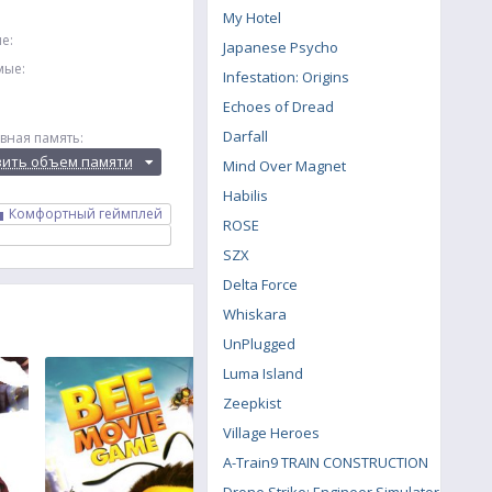
My Hotel
е:
Japanese Psycho
мые:
Infestation: Origins
Echoes of Dread
Darfall
вная память:
вить объем памяти
Mind Over Magnet
Habilis
Комфортный геймплей
ROSE
SZX
Delta Force
Whiskara
UnPlugged
Luma Island
Zeepkist
Village Heroes
A-Train9 TRAIN CONSTRUCTION