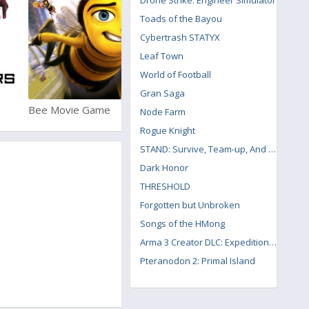
Drone Strike: Engineer Simulator
Toads of the Bayou
Cybertrash STATYX
Leaf Town
World of Football
Gran Saga
Bee Movie Game
Street Fighter X Tekken
Node Farm
Rogue Knight
STAND: Survive, Team-up, And Never Die
Dark Honor
THRESHOLD
Forgotten but Unbroken
Songs of the HMong
Arma 3 Creator DLC: Expeditionary Forces
Pteranodon 2: Primal Island