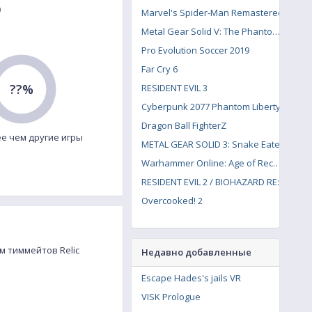
o
Marvel's Spider-Man Remastered
Metal Gear Solid V: The Phantom Pain
Pro Evolution Soccer 2019
Far Cry 6
??%
RESIDENT EVIL 3
Cyberpunk 2077 Phantom Liberty
Dragon Ball FighterZ
е чем другие игры
METAL GEAR SOLID 3: Snake Eater
Warhammer Online: Age of Reckoning
RESIDENT EVIL 2 / BIOHAZARD RE:2
Overcooked! 2
м тиммейтов Relic
Недавно добавленные
Escape Hades's jails VR
VISK Prologue