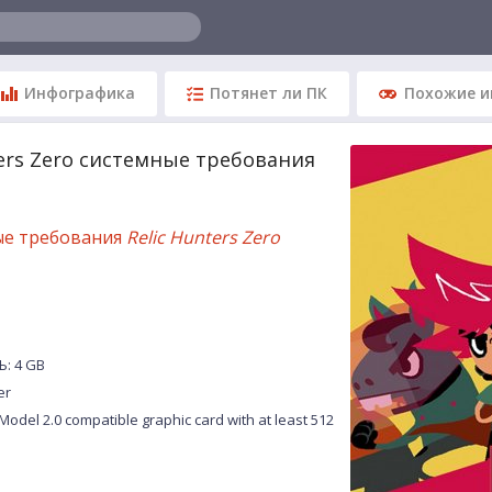
Инфографика
Потянет ли ПК
Похожие и
ters Zero системные требования
ые требования
Relic Hunters Zero
: 4 GB
er
del 2.0 compatible graphic card with at least 512