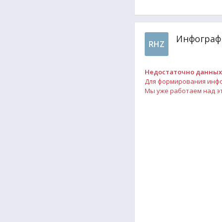
Инфографи
RHZ
Недостаточно данных
Для формирования инфог
Мы уже работаем над эт