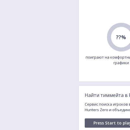
??%
поиграют на комфортн
графики
Найти тиммейта в R
Сервис поиска игроков в
Hunters Zero и объедин
Press Start to pla