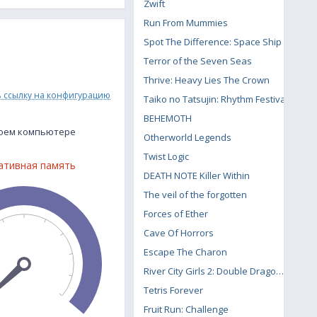
Zwift
Run From Mummies
Spot The Difference: Space Ship
Terror of the Seven Seas
Thrive: Heavy Lies The Crown
ь ссылку на конфигурацию
Taiko no Tatsujin: Rhythm Festival
BEHEMOTH
твоем компьютере
Otherworld Legends
Twist Logic
ативная память
DEATH NOTE Killer Within
The veil of the forgotten
Forces of Ether
Cave Of Horrors
Escape The Charon
River City Girls 2: Double Dragon DLC
Tetris Forever
Fruit Run: Challenge