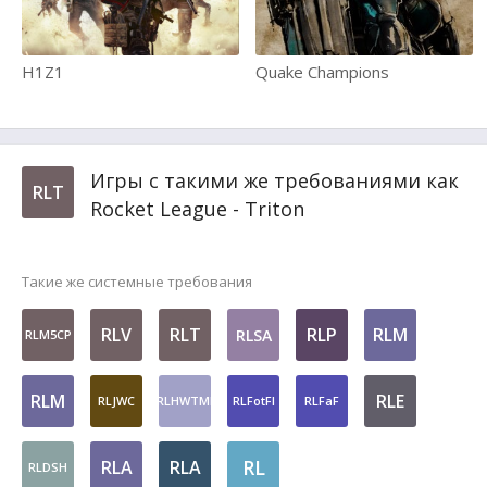
H1Z1
Quake Champions
Игры с такими же требованиями как
RLT
Rocket League - Triton
Такие же системные требования
RLV
RLT
RLP
RLM
RLSA
RLM5CP
RLM
RLE
RLJWC
RLHWTMI
RLFotFI
RLFaF
RL
RLA
RLA
RLDSH